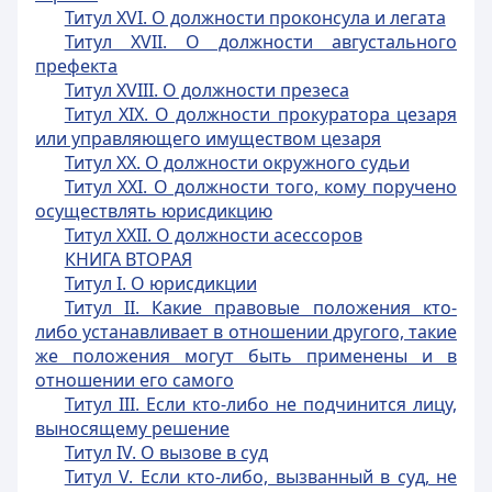
Титул XVI. О должности проконсула и легата
Титул XVII. О должности августального
префекта
Титул XVIII. О должности презеса
Титул XIX. О должности прокуратора цезаря
или управляющего имуществом цезаря
Титул XX. О должности окружного судьи
Титул XXI. О должности того, кому поручено
осуществлять юрисдикцию
Титул XXII. О должности асессоров
КНИГА ВТОРАЯ
Титул I. О юрисдикции
Титул II. Какие правовые положения кто-
либо устанавливает в отношении другого, такие
же положения могут быть применены и в
отношении его самого
Титул III. Если кто-либо не подчинится лицу,
выносящему решение
Титул IV. О вызове в суд
Титул V. Если кто-либо, вызванный в суд, не