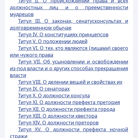
Титул II. О происхождении права и всех
должностных лиц и о преемственности
мудрецов
Титул III. О законах, сенатусконсультах и
долговременном обычае
Титул IV. О конституциях принцепсов
Титул V. О положении людей
Титул VI. О тех, кто являются (лицами) своего
или чужого права
Титул VII. Об усыновлении и освобождении
из-под власти и о других способах прекращения
власти
Титул VIII. О делении вещей и свойствах их
Титул IX. О сенаторах
Титул X. О должности консула
Титул XI. О должности префекта претория
Титул XII. О должности префекта города
Титул XIII. О должности квестора
Титул XIV. О должности преторов
Титул XV. О должности префекта ночной
стражи