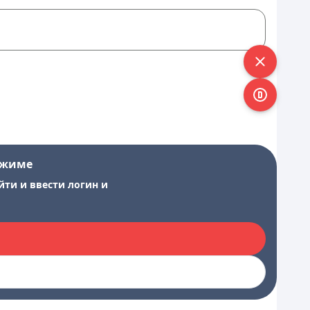
ежиме
йти и ввести логин и