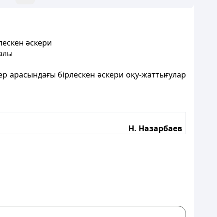
ескен әскери
ралы
 арасындағы бірлескен әскери оқу-жаттығулар
Н. Назарбаев