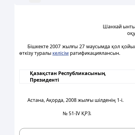
Шанхай ынты
оқу
Бішкекте 2007 жылғы 27 маусымда қол қой
өткізу туралы
келісім
ратификациялансын.
Қазақстан Республикасының
Президенті
Астана, Ақорда, 2008 жылғы шілденің 1-і.
№ 51-ІV ҚРЗ.