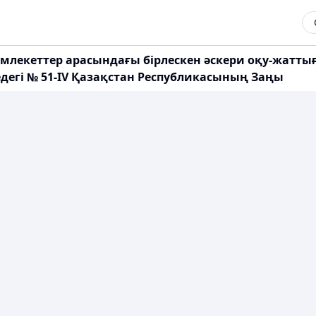
кеттер арасындағы бірлескен әскери оқу-жаттығул
дегі № 51-ІV Қазақстан Республикасының Заңы