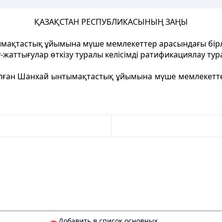
ҚАЗАҚСТАН РЕСПУБЛИКАСЫНЫҢ ЗАҢЫ
мақтастық ұйымына мүше мемлекеттер арасындағы бірл
-жаттығулар өткізу туралы келісімді ратификациялау ту
ылған Шанхай ынтымақтастық ұйымына мүше мемлекеттер
Добавить в список основных