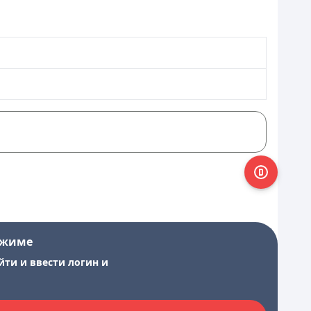
ежиме
йти и ввести логин и