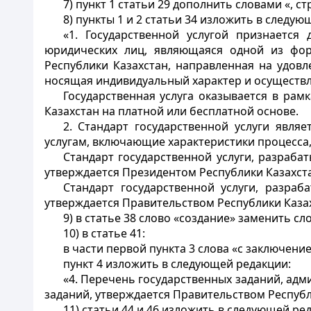
7) пункт 1 статьи 29 дополнить словами «, с
8) пункты 1 и 2 статьи 34 изложить в следую
«1. Государственной услугой признается
юридических лиц, являющаяся одной из фор
Республики Казахстан, направленная на удов
носящая индивидуальный характер и осуществл
Государственная услуга оказывается в рам
Казахстан на платной или бесплатной основе.
2. Стандарт государственной услуги явл
услугам, включающие характеристики процесса,
Стандарт государственной услуги, разраб
утверждается Президентом Республики Казахст
Стандарт государственной услуги, разраб
утверждается Правительством Республики Казах
9) в статье 38 слово «создание» заменить с
10) в статье 41:
в части первой пункта 3 слова «с заключен
пункт 4 изложить в следующей редакции:
«4. Перечень государственных заданий, ад
заданий, утверждается Правительством Республ
11) статьи 44 и 46 изложить в следующей ре