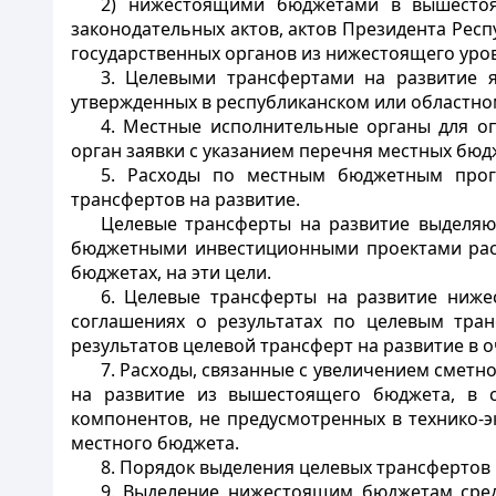
2) нижестоящими бюджетами в вышестоя
законодательных актов, актов Президента Рес
государственных органов из нижестоящего уро
3. Целевыми трансфертами на развитие 
утвержденных в республиканском или областно
4. Местные исполнительные органы для о
орган заявки с указанием перечня местных бюд
5. Расходы по местным бюджетным прог
трансфертов на развитие.
Целевые трансферты на развитие выделя
бюджетными инвестиционными проектами расп
бюджетах, на эти цели.
6. Целевые трансферты на развитие ниж
соглашениях о результатах по целевым тра
результатов целевой трансферт на развитие в 
7. Расходы, связанные с увеличением смет
на развитие из вышестоящего бюджета, в с
компонентов, не предусмотренных в технико-
местного бюджета.
8. Порядок выделения целевых трансфертов 
9. Выделение нижестоящим бюджетам средс