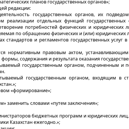
тратегических планов государственных органов»;
щей редакции:
 деятельность государственных органов, их подвед
м реализации отдельных функций государственных о
летворение потребностей физических и юридических ли
яемая по обращению физических и (или) юридических л
ках стандартов и регламентов государственных услуг в
яется нормативным правовым актом, устанавливающи
 формы, содержания и результата оказания государствен
атываемый государственным органом, подчиненным и п
ан.
атываемый государственным органом, входящим в стр
стан.»;
ловом «формирование»;
ием» заменить словами «путем заключения»;
министраторов бюджетных программ и юридических лиц,
ики Казахстан ежегодно.»;
дакции: