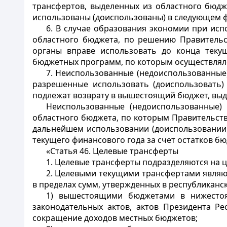
трансфертов, выделенных из областного бюдж
использованы (доиспользованы) в следующем ф
6. В случае образования экономии при ис
областного бюджета, по решению Правительс
органы вправе использовать до конца теку
бюджетных программ, по которым осуществлял
7. Неиспользованные (недоиспользованные
разрешенные использовать (доиспользовать)
подлежат возврату в вышестоящий бюджет, выде
Неиспользованные (недоиспользованные)
областного бюджета, по которым Правительст
дальнейшем использовании (доиспользовании)
текущего финансового года за счет остатков бю
«Статья 46. Целевые трансферты
1. Целевые трансферты подразделяются на 
2. Целевыми текущими трансфертами являю
в пределах сумм, утвержденных в республиканс
1) вышестоящими бюджетами в нижестоя
законодательных актов, актов Президента Ре
сокращение доходов местных бюджетов;