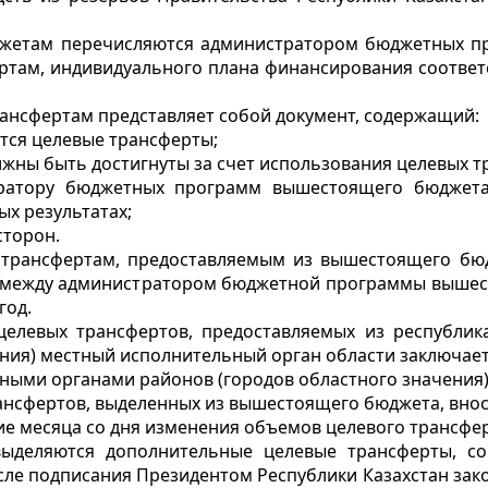
джетам перечисляются администратором бюджетных п
ертам, индивидуального плана финансирования соотв
рансфертам представляет собой документ, содержащий:
тся целевые трансферты;
лжны быть достигнуты за счет использования целевых т
стратору бюджетных программ вышестоящего бюджет
ых результатах;
сторон.
м трансфертам, предоставляемым из вышестоящего бю
да между администратором бюджетной программы выше
год.
 целевых трансфертов, предоставляемых из республи
ния) местный исполнительный орган области заключает
ыми органами районов (городов областного значения)
рансфертов, выделенных из вышестоящего бюджета, вно
ие месяца со дня изменения объемов целевого трансфер
выделяются дополнительные целевые трансферты, с
сле подписания Президентом Республики Казахстан зако