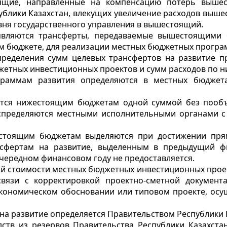
щие, направленные на компенсацию потерь вышес
публики Казахстан, влекущих увеличение расходов выше
вня государственного управления в вышестоящий.
являются трансферты, передаваемые вышестоящими
м бюджете, для реализации местных бюджетных програ
пределения сумм целевых трансфертов на развитие 
жетных инвестиционных проектов и сумм расходов по н
раммам развития определяются в местных бюджет
ются нижестоящим бюджетам одной суммой без пообъ
ределяются местными исполнительными органами с 
естоящим бюджетам выделяются при достижении прям
нсфертам на развитие, выделенным в предыдущий фи
очередном финансовом году не предоставляется.
ной стоимости местных бюджетных инвестиционных проек
вязи с корректировкой проектно-сметной докумен
экономическом обосновании или типовом проекте, осущ
на развитие определяется Правительством Республики 
тв из резервов Правительства Республики Казахстан