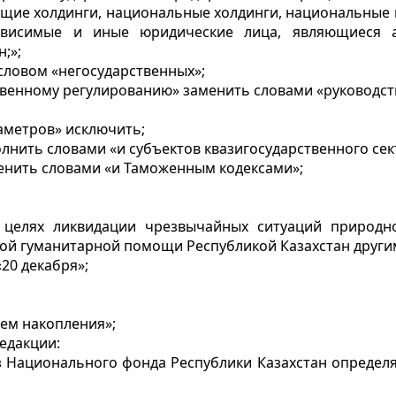
ющие холдинги, национальные холдинги, национальные 
 зависимые и иные юридические лица, являющиеся
;»;
 словом «негосударственных»;
рственному регулированию» заменить словами «руководс
раметров» исключить;
олнить словами «и субъектов квазигосударственного сек
аменить словами «и Таможенным кодексами»;
 целях ликвидации чрезвычайных ситуаций природн
ой гуманитарной помощи Республикой Казахстан другим
20 декабря»;
тем накопления»;
редакции:
из Национального фонда Республики Казахстан определ