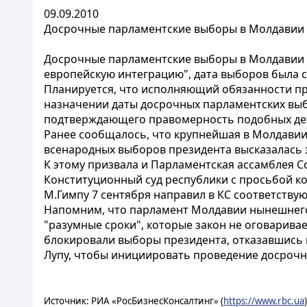
09.09.2010
Досрочные парламентские выборы в Молдавии 
Досрочные парламентские выборы в Молдавии н
европейскую интеграцию", дата выборов была с
Планируется, что исполняющий обязанности пр
назначении даты досрочных парламентских выб
подтверждающего правомерность подобных де
Ранее сообщалось, что крупнейшая в Молдавии
всенародных выборов президента высказалась 
К этому призвала и Парламентская ассамблея 
Конституционный суд республики с просьбой к
М.Гимпу 7 сентября направил в КС соответству
Напомним, что парламент Молдавии нынешнего с
"разумные сроки", которые закон не оговаривае
блокировали выборы президента, отказавшись 
Лупу, чтобы инициировать проведение досрочн
Источник: РИА «РосБизнесКонсалтинг» (
https://www.rbc.ua
)