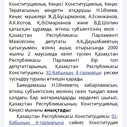
Конституциялық Кеңесі Конституциялық Кеңес
Төрағасының міндетін атқарушы Н.І.Өкеев,
Кеңес мүшелері Ж.Д.Бұсырманов, А.Есенжанов,
А.К.Котов, Қ.Ә.Омарханов және В.Д.Шопин
қатысқан құрамда, өтініш субъектісінің өкілі -
Қазақстан Республикасы Парламенті
Мәжілісінің депутаты А.Қ.Дауылбаевтың
қатысуымен, өзінің ашық отырысында 2000
жылғы 2 маусымда келіп түскен Қазақстан
Республикасы Парламенті бір топ
депутаттарының Қазақстан Республикасы
Конституциясы
92-бабының 4-тармағын
ресми
түсіндіру туралы өтінішін қарады.
Баяндамашы Н.І.Өкеевтің хабарламасын,
өтініш субъектісінің өкілінің сөзін тыңдап және
қолдағы бар материалдарды зерделеп шығып,
Қазақстан Республикасының Конституциялық
Кеңесі мынаны
анықтады:
Қазақстан Республикасы Конституциясы
92-
бабының 4-тармағына
сәйкес Конституция