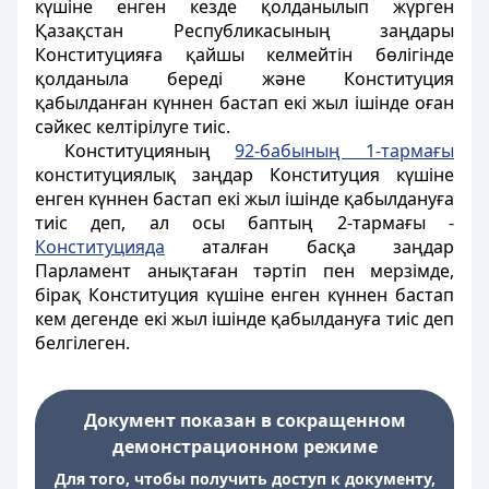
күшіне енген кезде қолданылып жүрген
Қазақстан Республикасының заңдары
Конституцияға қайшы келмейтін бөлігінде
қолданыла береді және Конституция
қабылданған күннен бастап екі жыл ішінде оған
сәйкес келтірілуге тиіс.
Конституцияның
92-бабының 1-тармағы
конституциялық заңдар Конституция күшіне
енген күннен бастап екі жыл ішінде қабылдануға
тиіс деп, ал осы баптың 2-тармағы -
Конституцияда
аталған басқа заңдар
Парламент анықтаған тәртіп пен мерзімде,
бірақ Конституция күшіне енген күннен бастап
кем дегенде екі жыл ішінде қабылдануға тиіс деп
белгілеген.
Документ показан в сокращенном
демонстрационном режиме
Для того, чтобы получить доступ к документу,