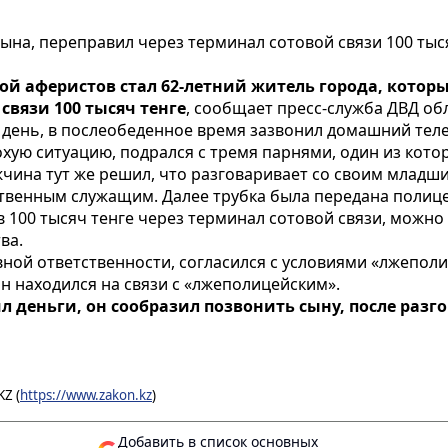
ына, переправил через терминал сотовой связи 100 тыс
й аферистов стал 62-летний житель города, которы
связи 100 тысяч тенге
, сообщает пресс-служба ДВД об
 день, в послеобеденное время зазвонил домашний тел
охую ситуацию, подрался с тремя парнями, один из кото
чина тут же решил, что разговаривает со своим младш
ственным служащим. Далее трубка была передана поли
100 тысяч тенге через терминал сотовой связи, можно п
ва.
вной ответственности, согласился с условиями «лжеполи
н находился на связи с «лжеполицейским».
л деньги, он сообразил позвонить сыну, после разго
Z (
https://www.zakon.kz
)
Добавить в список основных