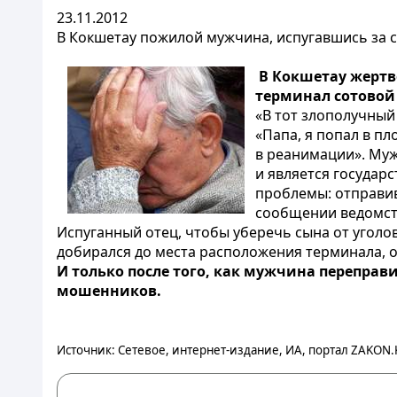
23.11.2012
В Кокшетау пожилой мужчина, испугавшись за с
В Кокшетау жертво
терминал сотовой 
«В тот злополучный
«Папа, я попал в пл
в реанимации». Муж
и является государ
проблемы: отправив 
сообщении ведомст
Испуганный отец, чтобы уберечь сына от уголо
добирался до места расположения терминала, о
И только после того, как мужчина переправи
мошенников.
Источник: Сетевое, интернет-издание, ИА, портал ZAKON.K