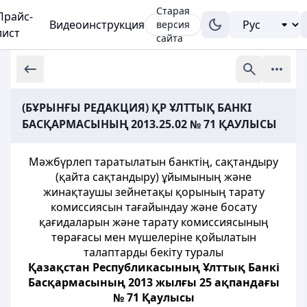
Старая
Прайс-
Видеоинструкция
версия
лист
сайта
(БҰРЫНҒЫ РЕДАКЦИЯ) ҚР ҰЛТТЫҚ БАНКІ
БАСҚАРМАСЫНЫҢ 2013.25.02 № 71 ҚАУЛЫСЫ
Мәжбүрлеп таратылатын банктің, сақтандыру
(қайта сақтандыру) ұйымының және
жинақтаушы зейнетақы қорының тарату
комиссиясын тағайындау және босату
қағидаларын және тарату комиссиясының
төрағасы мен мүшелеріне қойылатын
талаптарды бекіту туралы
Қазақстан Республикасының Ұлттық Банкі
Басқармасының 2013 жылғы 25 ақпандағы
№ 71 Қаулысы