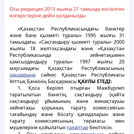
Осы редакция 2013 жылғы 27 тамызда енгізілген
өзгерістеріне дейін қолданылды
«Қазақстан Республикасындағы банктер
және банк қызметі туралы» 1995 жылғы 31
тамыздағы, «Сақтандыру қызметі туралы» 2000
жылғы 18 желтоқсандағы және «Қазақстан
Республикасында зейнетақымен
қамсыздандыру туралы» 1997 жылғы 20
маусымдағы Қазақстан Республикасының
заңдарына
сәйкес Қазақстан Республикасы
Ұлттық Банкінің Басқармасы
ҚАУЛЫ ЕТЕДІ:
1. Қоса беріліп отырған Мәжбүрлеп
таратылатын банктің, сақтандыру (қайта
сақтандыру) ұйымының және жинақтаушы
зейнетақы қорының тарату комиссиясын
тағайындау және босату қағидаларын және
тарату комиссиясының төрағасы мен
мүшелеріне қойылатын
талаптар
бекітілсін.