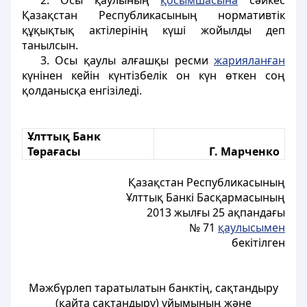
2. Осы қаулының
қосымшасына
сәйкес
Қазақстан Республикасының нормативтік
құқықтық актілерінің күші жойылды деп
танылсын.
3. Осы қаулы алғашқы ресми
жарияланған
күнінен кейін күнтізбелік он күн өткен соң
қолданысқа енгізіледі.
Ұлттық Банк
Төрағасы
Г. Марченко
Қазақстан Республикасының
Ұлттық Банкі Басқармасының
2013 жылғы 25 ақпандағы
№ 71
қаулысымен
бекітілген
Мәжбүрлеп таратылатын банктің, сақтандыру
(қайта сақтандыру) ұйымының және