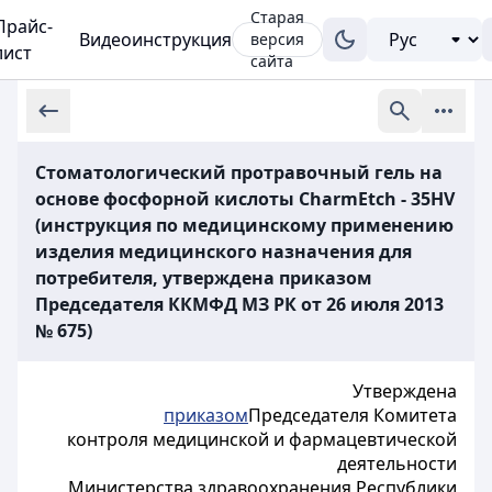
Старая
Прайс-
Видеоинструкция
версия
лист
сайта
Стоматологический протравочный гель на
основе фосфорной кислоты CharmEtch - 35HV
(инструкция по медицинскому применению
изделия медицинского назначения для
потребителя, утверждена приказом
Председателя ККМФД МЗ РК от 26 июля 2013
№ 675)
Утверждена
приказом
Председателя Комитета
контроля медицинской и фармацевтической
деятельности
Министерства здравоохранения Республики