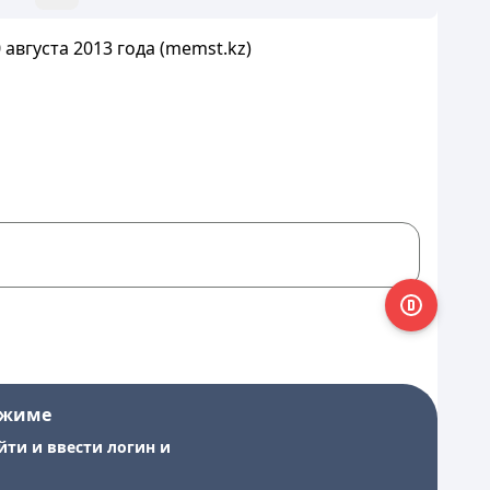
августа 2013 года (memst.kz)
ежиме
йти и ввести логин и