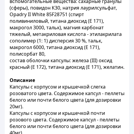
вспомогательные вещества: сахарные гранулы
(сферы), повидон К30, натрия лаурилсульфат,
Opadry II White 85F28751 (спирт
поливиниловый, титана диоксид (E 171),
макрогол 3000, тальк), магния карбонат
тяжелый, метакриловая кислота - этилакрилата
сополимер (1: 1) дисперсия 30 %, тальк,
макрогол 6000, титана диоксид (E 171),
полисорбат 80,
состав оболочки капсулы: железа (III) оксид
красный (Е 172), титана диоксид (Е 171), желатин.
Описание
Капсулы с корпусом и крышечкой слегка
розоватого цвета. Содержимое капсул - пеллеты
белого или почти белого цвета (для дозировки
20мг).
Капсулы с корпусом и крышечкой почти
розового цвета. Содержимое капсул - пеллеты
белого или почти белого цвета (для дозировки
40мг).