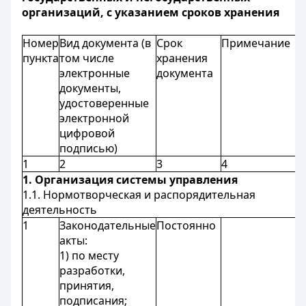
организаций, с указанием сроков хранения
Номер
Вид документа (в
Срок
Примечание
пункта
том числе
хранения
электронные
документа
документы,
удостоверенные
электронной
цифровой
подписью)
1
2
3
4
1. Организация системы управления
1.1. Нормотворческая и распорядительная
деятельность
1
Законодательные
Постоянно
акты:
1) по месту
разработки,
принятия,
подписания;