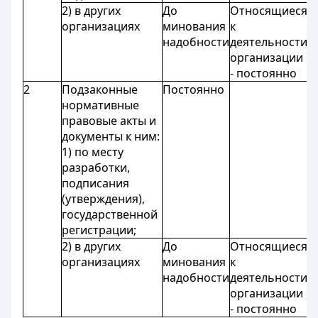
2) в других
До
Относящиеся
организациях
минования
к
надобности
деятельности
организации
- постоянно
2
Подзаконные
Постоянно
нормативные
правовые акты и
документы к ним:
1) по месту
разработки,
подписания
(утверждения),
государственной
регистрации;
2) в других
До
Относящиеся
организациях
минования
к
надобности
деятельности
организации
- постоянно