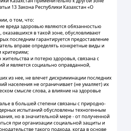
ики Казахстан применительно к другой зоне
атьи 13 Закона Республики Казахстан «О
и, о том, что:
ние вреда здоровью являются обязанностью
, оказавшихся в такой зоне, обусловливают
орых последним гарантируется предоставление
датель вправе определять конкретные виды и
м критериям;
жительства и потерю здоровья, связана с
ий и является социально оправданной,
их из нее, не влечет дискриминации последних
ий населения не ограничивает (не умаляет) их
еском смысле слова, а влияние на здоровье
ралье в большей степени связаны с природно-
 ядерных испытаний обусловлены техногенным
ания, но в значительной мере - от полученной
аться при организации социальной защиты и
одательстве такого подхода, когда в основе