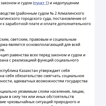
 законом и судом (
пункт 1
) и недопущении
зводстве (районным судом № 2 Алмалинского
матинского городского суда, постановление от
ки к заработной плате и оплате дополнительного
ским, светским, правовым и социальным
норма является основополагающей для всей
ов.
цип равенства всех перед законом и судом и
вязана с реализацией функций социального
еспублика Казахстан утверждает себя
 на себя обязательство смягчать социальное
чности, адекватных возможностям государства
социально уязвимым слоям населения, лицам,
ым в силу тех или иных обстоятельств
твие чрезвычайных ситуаций природного и