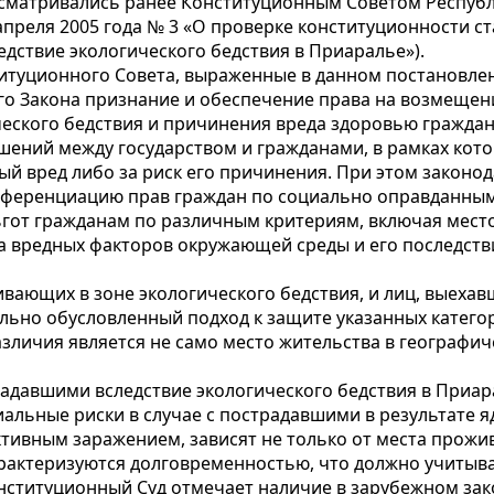
сматривались ранее Конституционным Советом Республ
апреля 2005 года № 3 «О проверке конституционности ст
дствие экологического бедствия в Приаралье»).
туционного Совета, выраженные в данном постановлени
го Закона признание и обеспечение права на возмеще
ческого бедствия и причинения вреда здоровью граждан
ений между государством и гражданами, в рамках кот
й вред либо за риск его причинения. При этом законо
ифференциацию прав граждан по социально оправданны
от гражданам по различным критериям, включая место 
а вредных факторов окружающей среды и его последств
ающих в зоне экологического бедствия, и лиц, выехавш
ально обусловленный подход к защите указанных категор
зличия является не само место жительства в географич
традавшими вследствие экологического бедствия в Приа
иальные риски в случае с пострадавшими в результате
тивным заражением, зависят не только от места прожив
арактеризуются долговременностью, что должно учитыв
ституционный Суд отмечает наличие в зарубежном закон