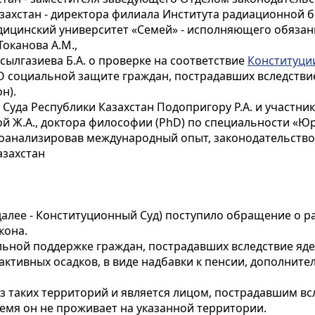
ахстан - директора филиала Института радиационной бе
ицинский университет «Семей» - исполняющего обязан
оканова А.М.,
ылгазиева Б.А. о проверке на соответствие
Конституци
 «О социальной защите граждан, пострадавших вследст
н).
Суда Республики Казахстан Подопригору Р.А. и участник
й Ж.А., доктора философии (PhD) по специальности «Юр
оанализировав международный опыт, законодательство
азахстан
далее - Конституционный Суд) поступило обращение о 
кона.
льной поддержке граждан, пострадавших вследствие я
ктивных осадков, в виде надбавки к пенсии, дополните
 таких территорий и является лицом, пострадавшим вс
емя он не проживает на указанной территории.