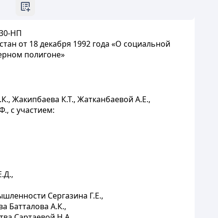
 30-НП
стан от 18 декабря 1992 года «О социальной
ерном полигоне»
., Жакипбаева К.Т., Жатканбаевой А.Е.,
., с участием:
.Д.,
шленности Сергазина Г.Е.,
 Батталова А.К.,
ва Сартаевой Н.А.,