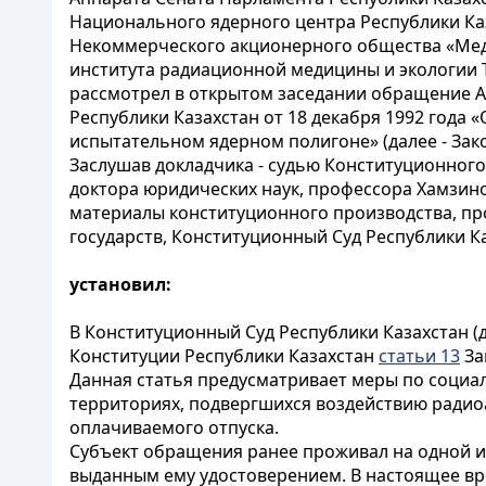
Национального ядерного центра Республики Каз
Некоммерческого акционерного общества «Мед
института радиационной медицины и экологии Т
рассмотрел в открытом заседании обращение Ас
Республики Казахстан от 18 декабря 1992 года
испытательном ядерном полигоне» (далее - Зако
Заслушав докладчика - судью Конституционного 
доктора юридических наук, профессора Хамзино
материалы конституционного производства, пр
государств, Конституционный Суд Республики К
установил:
В Конституционный Суд Республики Казахстан (
Конституции Республики Казахстан
статьи 13
За
Данная статья предусматривает меры по социа
территориях, подвергшихся воздействию радиоа
оплачиваемого отпуска.
Субъект обращения ранее проживал на одной из
выданным ему удостоверением. В настоящее вр