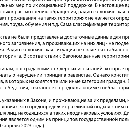
ьных мер по их социальной поддержке. В настоящее вр
нных к рассмотрению обращения, радиоэкологическая об
факт проживания на таких территориях не является опр
ия, труда, обучения и т.д. Сама классификация террит
дства не были представлены достаточные данные для пр
ого загрязнения, а проживающих на них лиц - не под
ия. Радиоэкологическая ситуация не является стабильной
иторинга. В соответствии с Законом данные территори
ицам, пострадавшим от ядерных испытаний, которые пр
вать о нарушении принципа равенства. Однако консти
в, в которых находятся те или иные категории граждан
кого бедствия, связанное с продолжающимся неблагопр
указанных в Законе, и проживающие за их пределами, 
словиях, что предопределяет различный подход к ним в
для лиц, находящихся в таких неодинаковых условиях.
ния является одним из принципов государственной поли
 апреля 2023 года).