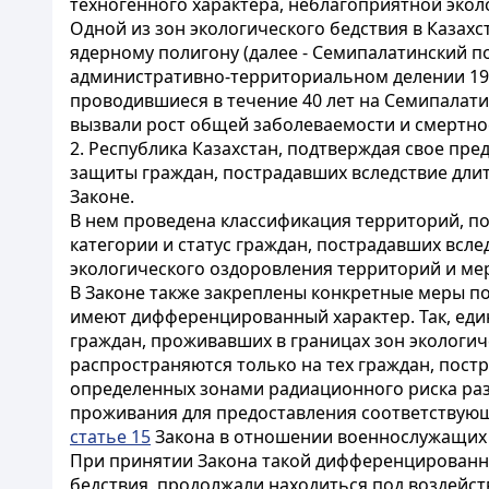
техногенного характера, неблагоприятной экол
Одной из зон экологического бедствия в Каза
ядерному полигону (далее - Семипалатинский п
административно-территориальном делении 19
проводившиеся в течение 40 лет на Семипала
вызвали рост общей заболеваемости и смертно
2. Республика Казахстан, подтверждая свое пр
защиты граждан, пострадавших вследствие дли
Законе.
В нем проведена классификация территорий, п
категории и статус граждан, пострадавших всл
экологического оздоровления территорий и м
В Законе также закреплены конкретные меры п
имеют дифференцированный характер. Так, ед
граждан, проживавших в границах зон экологич
распространяются только на тех граждан, пост
определенных зонами радиационного риска раз
проживания для предоставления соответствующ
статье 15
Закона в отношении военнослужащих 
При принятии Закона такой дифференцированный
бедствия, продолжали находиться под воздейст