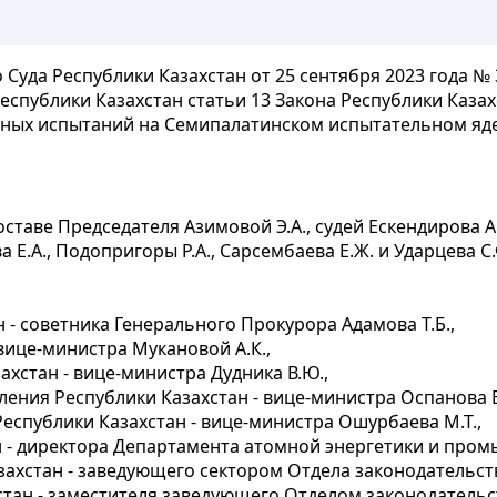
уда Республики Казахстан от 25 сентября 2023 года №
спублики Казахстан статьи 13 Закона Республики Казах
ерных испытаний на Семипалатинском испытательном яд
таве Председателя Азимовой Э.А., судей Ескендирова А.К
Е.А., Подопригоры Р.А., Сарсембаева Е.Ж. и Ударцева С.Ф
 - советника Генерального Прокурора Адамова Т.Б.,
вице-министра Мукановой А.К.,
хстан - вице-министра Дудника В.Ю.,
ения Республики Казахстан - вице-министра Оспанова Е
еспублики Казахстан - вице-министра Ошурбаева М.Т.,
 - директора Департамента атомной энергетики и промы
хстан - заведующего сектором Отдела законодательства
тан - заместителя заведующего Отделом законодательст