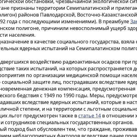
огической обстановки, чрезвычайной экологической сит
хстане признаны территории Семипалатинской и прилег
олигон) районов Павлодарской, Восточно-Казахстанской
92 года с последующими изменениями). В преамбуле
За
тинском полигоне, причинили невосполнимый ущерб зд
сти населения.
едназначение в качестве социального государства, взял
тельных ядерных испытаний на Семипалатинском полиг
одвергшихся воздействию радиоактивных осадков при п
едствие таких испытаний, на которых распространяется
ероприятия по организации медицинской помощи насел
о социальной защите лиц, пострадавших вследствие яд
иновременная денежная компенсация, предусмотренная
еского бедствия с 1949 по 1990 годы. Меры, предусмот
радавших вследствие ядерных испытаний, которые в на
личной степени, и на территории с льготным социально
их льгот предусмотрен также в
статье 14
в отношении ж
и сотрудников специальных государственных органов.
 подход был обусловлен тем, что граждане, проживавш
вием неблагоприятных факторов вследствие ранее пров