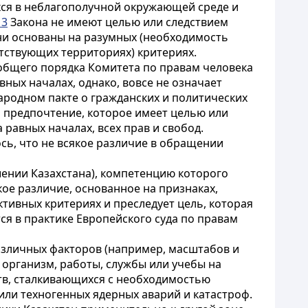
хся в неблагополучной окружающей среде и
13
Закона не имеют целью или следствием
Они основаны на разумных (необходимость
тствующих территориях) критериях.
общего порядка Комитета по правам человека
ных началах, однако, вовсе не означает
ародном пакте о гражданских и политических
и предпочтение, которое имеет целью или
равных началах, всех прав и свобод.
сь, что не всякое различие в обращении
ении Казахстана), компетенцию которого
кое различие, основанное на признаках,
тивных критериях и преследует цель, которая
ся в практике Европейского суда по правам
зличных факторов (например, масштабов и
 организм, работы, службы или учебы на
ств, сталкивающихся с необходимостью
ли техногенных ядерных аварий и катастроф.