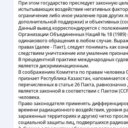
При этом государство преследует законную це
испытывающих воздействие негативных фактор
ограничение либо иное умаление прав других л
дополнительной поддержки) и объективных (со
Данный вывод корреспондируется с положения
Организации Объединенных Наций № 18 (1989) г
одинакового обращения в любом случае. Выраж
правах (далее - Пакт), следует понимать как 
следствием уничтожение или умаление признани
В прецедентной практике международных судов 
является дискриминационным.
В соображениях Комитета по правам человека 
признает Республика Казахстан, напоминается о
перечисленных в статье 26 Пакта, равнозначно
является законной в соответствии с Пактом (C
человека.
Право законодателя применять дифференциров
времени радиационного воздействия, уровня ра
зараженных территориях и других) четко просл
социальной защиты лиц, подвергшихся радиоак