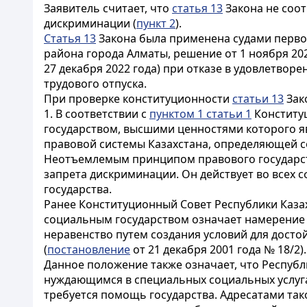
Заявитель считает, что
статья 13
Закона не соот
дискриминации (
пункт 2
).
Статья 13
Закона была применена судами перво
района города Алматы, решение от 1 ноября 202
27 декабря 2022 года) при отказе в удовлетвор
трудового отпуска.
При проверке конституционности
статьи 13
Зак
1. В соответствии с
пунктом 1 статьи 1
Конституц
государством, высшими ценностями которого яв
правовой системы Казахстана, определяющей с
Неотъемлемым принципом правового государств
запрета дискриминации. Он действует во всех с
государства.
Ранее Конституционный Совет Республики Казах
социальным государством означает намерение К
неравенство путем создания условий для досто
(
постановление
от 21 декабря 2001 года № 18/2).
Данное положение также означает, что Республ
нуждающимся в специальных социальных услуга
требуется помощь государства. Адресатами та