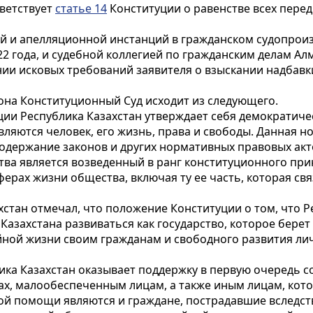
ветствует
статье 14
Конституции о равенстве всех перед
й и апелляционной инстанций в гражданском судопрои
2 года, и судебной коллегией по гражданским делам Ал
ении исковых требований заявителя о взыскании надбав
она Конституционный Суд исходит из следующего.
ии Республика Казахстан утверждает себя демократиче
ляются человек, его жизнь, права и свободы. Данная 
одержание законов и других нормативных правовых акт
а является возведенный в ранг конституционного прин
ферах жизни общества, включая ту ее часть, которая с
стан отмечал, что положение Конституции о том, что Р
азахстана развиваться как государство, которое берет
йной жизни своим гражданам и свободного развития ли
ика Казахстан оказывает поддержку в первую очередь 
х, малообеспеченным лицам, а также иным лицам, котор
кой помощи являются и граждане, пострадавшие вследс