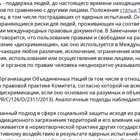
ль - поддержка людей, до настоящего времени находящи
ов по сравнению с другими лицами. Положения
статьи 
иц, в том числе пострадавших от ядерных испытаний. 
храняющиеся риски для людей, проживающих на соотве
ми международных правовых документов. В Замечании 
оворится, что пользование правами и свободами на рав
ение «дискриминация», как оно используется в Междун
означающее любое различие, исключение, ограничение ил
я, использования или осуществления всеми лицами, на 
и органов по правам человека неоднократно указывало
Организации Объединенных Наций (в том числе в отнош
 правовой практике Комитета, согласно которой не вся
 дискриминации, если оно основано на разумных и объек
CPR/C/126/D/2311/2013). Аналогичные подходы наблюдают
анный подход в сфере социальной защиты исходя из ра
диационного загрязнения территорий и его влияния на
еживается в нормотворческой практике других государ
тивному воздействию в результате ядерных испытаний и