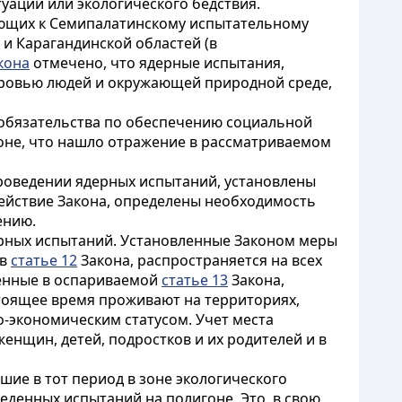
уации или экологического бедствия.
ающих к Семипалатинскому испытательному
 и Карагандинской областей (в
кона
отмечено, что ядерные испытания,
оровью людей и окружающей природной среде,
а обязательства по обеспечению социальной
оне, что нашло отражение в рассматриваемом
роведении ядерных испытаний, установлены
 действие Закона, определены необходимость
ению.
ерных испытаний. Установленные Законом меры
 в
статье 12
Закона, распространяется на всех
ренные в оспариваемой
статье 13
Закона,
стоящее время проживают на территориях,
-экономическим статусом. Учет места
енщин, детей, подростков и их родителей и в
ие в тот период в зоне экологического
еденных испытаний на полигоне. Это, в свою