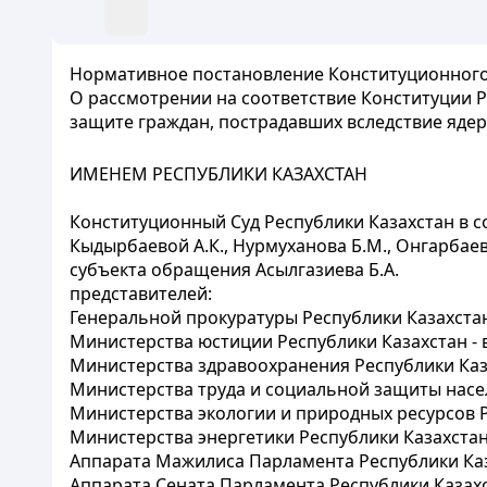
Нормативное постановление Конституционного С
О рассмотрении на соответствие Конституции Ре
защите граждан, пострадавших вследствие яд
ИМЕНЕМ РЕСПУБЛИКИ КАЗАХСТАН
Конституционный Суд Республики Казахстан в сос
Кыдырбаевой А.К., Нурмуханова Б.М., Онгарбаева 
субъекта обращения Асылгазиева Б.А.
представителей:
Генеральной прокуратуры Республики Казахстан
Министерства юстиции Республики Казахстан - 
Министерства здравоохранения Республики Каза
Министерства труда и социальной защиты насел
Министерства экологии и природных ресурсов Р
Министерства энергетики Республики Казахстан
Аппарата Мажилиса Парламента Республики Каза
Аппарата Сената Парламента Республики Казахс