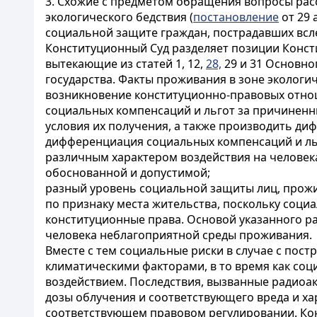
3. Схожие с предметом обращения вопросы рас
экологического бедствия (
постановление
от 29 
социальной защите граждан, пострадавших всле
Конституционный Суд разделяет позиции Консти
вытекающие из статей 1, 12,
28,
29 и 31 Основно
государства. Факты проживания в зоне экологи
возникновение конституционно-правовых отнош
социальных компенсаций и льгот за причиненны
условия их получения, а также производить д
дифференциация социальных компенсаций и льг
различным характером воздействия на человек
обоснованной и допустимой;
разный уровень социальной защиты лиц, прожив
по признаку места жительства, поскольку соци
конституционные права. Основой указанного ра
человека неблагоприятной среды проживания.
Вместе с тем социальные риски в случае с пос
климатическими факторами, в то время как соц
воздействием. Последствия, вызванные радиоак
дозы облучения и соответствующего вреда и х
соответствующем правовом регулировании. Кон