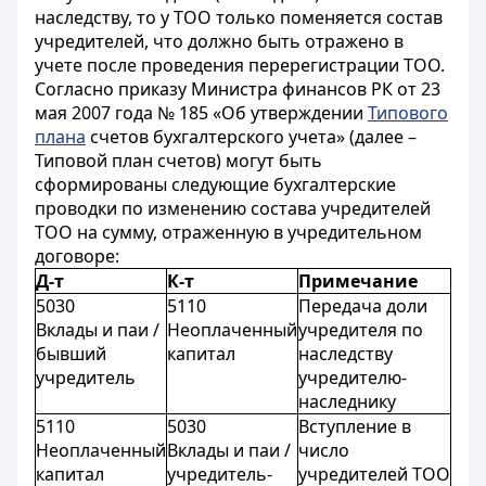
наследству, то у ТОО только поменяется состав
учредителей, что должно быть отражено в
учете после проведения перерегистрации ТОО.
Согласно приказу Министра финансов РК от 23
мая 2007 года № 185 «Об утверждении
Типового
плана
счетов бухгалтерского учета» (далее –
Типовой план счетов) могут быть
сформированы следующие бухгалтерские
проводки по изменению состава учредителей
ТОО на сумму, отраженную в учредительном
договоре:
Д-т
К-т
Примечание
5030
5110
Передача доли
Вклады и паи /
Неоплаченный
учредителя по
бывший
капитал
наследству
учредитель
учредителю-
наследнику
5110
5030
Вступление в
Неоплаченный
Вклады и паи /
число
капитал
учредитель-
учредителей ТОО