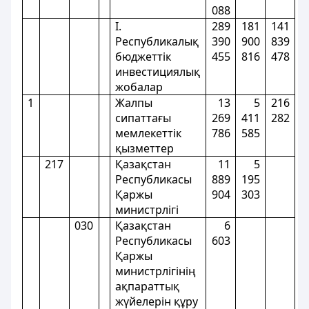
088
I.
289
181
141
Республикалық
390
900
839
бюджеттік
455
816
478
инвестициялық
жобалар
1
Жалпы
13
5
216
сипаттағы
269
411
282
мемлекеттiк
786
585
қызметтер
217
Қазақстан
11
5
Республикасы
889
195
Қаржы
904
303
министрлiгi
030
Қазақстан
6
Республикасы
603
Қаржы
министрлігінің
ақпараттық
жүйелерін құру