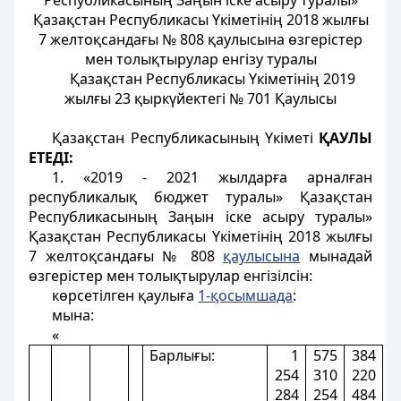
Республикасының Заңын іске асыру туралы»
Қазақстан Республикасы Үкіметінің 2018 жылғы
7 желтоқсандағы № 808 қаулысына өзгерістер
мен толықтырулар енгізу туралы
Қазақстан Республикасы Үкіметінің 2019
жылғы 23 қыркүйектегі № 701
Қ
аулысы
Қазақстан Республикасының Үкіметі
ҚАУЛЫ
ЕТЕДІ:
1. «2019 - 2021 жылдарға арналған
республикалық бюджет туралы» Қазақстан
Республикасының Заңын іске асыру туралы»
Қазақстан Республикасы Үкіметінің 2018 жылғы
7 желтоқсандағы № 808
қаулысына
мынадай
өзгерістер мен толықтырулар енгізілсін:
көрсетілген қаулыға
1-қосымшада
:
мына:
«
Барлығы:
1
575
384
254
310
220
284
254
484