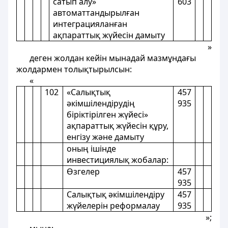
сатып алу»
603
автоматтандырылған
интеграцияланған
ақпараттық жүйесін дамыту
»
деген жолдан кейін мынадай мазмұндағы
жолдармен толықтырылсын:
«
102
«Салықтық
457
әкімшілендірудің
935
біріктірілген жүйесі»
ақпараттық жүйесін құру,
енгізу және дамыту
оның ішінде
инвестициялық жобалар:
Өзгелер
457
935
Салықтық әкімшілендіру
457
жүйелерін реформалау
935
»;