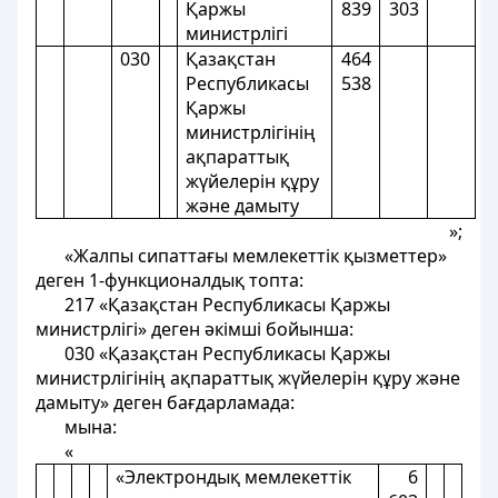
Қаржы
839
303
министрлiгi
030
Қазақстан
464
Республикасы
538
Қаржы
министрлігінің
ақпараттық
жүйелерін құру
және дамыту
»;
«Жалпы сипаттағы мемлекеттiк қызметтер»
деген 1-функционалдық топта:
217 «Қазақстан Республикасы Қаржы
министрлiгi» деген әкімші бойынша:
030 «Қазақстан Республикасы Қаржы
министрлігінің ақпараттық жүйелерін құру және
дамыту» деген бағдарламада:
мына:
«
«Электрондық мемлекеттік
6