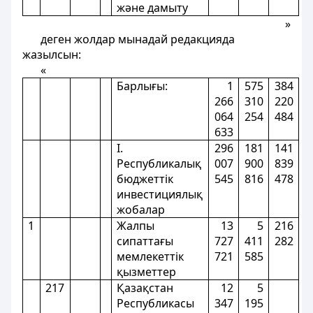
және дамыту
»
деген жолдар мынадай редакцияда
жазылсын:
«
Барлығы:
1
575
384
266
310
220
064
254
484
633
I.
296
181
141
Республикалық
007
900
839
бюджеттік
545
816
478
инвестициялық
жобалар
1
Жалпы
13
5
216
сипаттағы
727
411
282
мемлекеттiк
721
585
қызметтер
217
Қазақстан
12
5
Республикасы
347
195