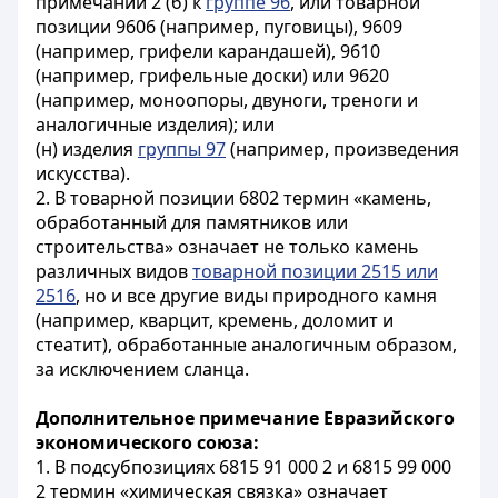
примечании 2 (б) к
группе 96
, или товарной
позиции 9606 (например, пуговицы), 9609
(например, грифели карандашей), 9610
(например, грифельные доски) или 9620
(например, моноопоры, двуноги, треноги и
аналогичные изделия); или
(н) изделия
группы 97
(например, произведения
искусства).
2. В товарной позиции 6802 термин «камень,
обработанный для памятников или
строительства» означает не только камень
различных видов
товарной позиции 2515 или
2516
, но и все другие виды природного камня
(например, кварцит, кремень, доломит и
стеатит), обработанные аналогичным образом,
за исключением сланца.
Дополнительное примечание Евразийского
экономического союза:
1.
В подсубпозициях 6815 91 000 2 и 6815 99 000
2 термин «химическая связка» означает