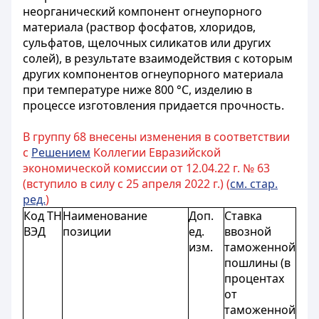
неорганический компонент огнеупорного
материала (раствор фосфатов, хлоридов,
сульфатов, щелочных силикатов или других
солей), в результате взаимодействия с которым
других компонентов огнеупорного материала
при температуре ниже 800 °С, изделию в
процессе изготовления придается прочность.
В группу 68 внесены изменения в соответствии
с
Решением
Коллегии Евразийской
экономической комиссии от 12.04.22 г. № 63
(вступило в силу с 25 апреля 2022 г.) (
см. стар.
ред.
)
Код ТН
Наименование
Доп.
Ставка
ВЭД
позиции
ед.
ввозной
изм.
таможенной
пошлины (в
процентах
от
таможенной