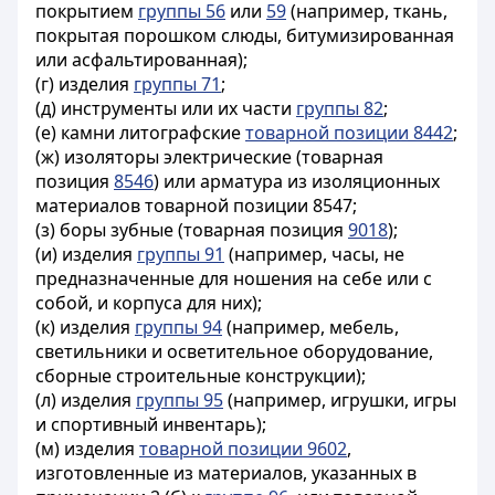
покрытием
группы 56
или
59
(например, ткань,
покрытая порошком слюды, битумизированная
или асфальтированная);
(г) изделия
группы 71
;
(д) инструменты или их части
группы 82
;
(е) камни литографские
товарной позиции 8442
;
(ж) изоляторы электрические (товарная
позиция
8546
) или арматура из изоляционных
материалов товарной позиции 8547;
(з) боры зубные (товарная позиция
9018
);
(и) изделия
группы 91
(например, часы, не
предназначенные для ношения на себе или с
собой, и корпуса для них);
(к) изделия
группы 94
(например, мебель,
светильники и осветительное оборудование,
сборные строительные конструкции);
(л) изделия
группы 95
(например, игрушки, игры
и спортивный инвентарь);
(м) изделия
товарной позиции 9602
,
изготовленные из материалов, указанных в