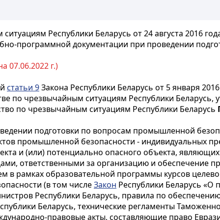
итуациям Республики Беларусь от 24 августа 2016 год
ебно-программной документации при проведении подг
 07.06.2022 г.)
ой
статьи 9
Закона Республики Беларусь от 5 января 201
е по чрезвычайным ситуациям Республики Беларусь, у
ерство по чрезвычайным ситуациям Республики Беларусь
оведении подготовки по вопросам промышленной безоп
ктов промышленной безопасности - индивидуальных п
кта и (или) потенциально опасного объекта, являющих
ми, ответственными за организацию и обеспечение п
ем в рамках образовательной программы курсов целево
опасности (в том числе
Закон
Республики Беларусь «О 
инистров Республики Беларусь, правила по обеспечени
спублики Беларусь, технические регламенты Таможенног
ждународно-правовые акты, составляющие право Еврази