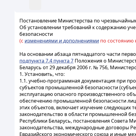
Постановление Министерства по чрезвычайным с
Об установлении требований к содержанию уч
безопасности
(с
изменениями и дополнениями
по состоянию на
На основании абзаца пятнадцатого части перв
подпункта 7.4 пункта 7
Положения о Министерств
Беларусь от 29 декабря 2006 г. № 756, Минист
1. Установить, что:
1.1. учебно-программная документация при пр
субъектов промышленной безопасности (субъе
эксплуатацию опасного производственного объе
обеспечению промышленной безопасности лица
этих объектов, включает изучение следующих т
законодательство в области промышленной без
Республики Беларусь, постановления Совета М
законодательства, международные договоры Ре
Евразийского экономического союза и иные ме