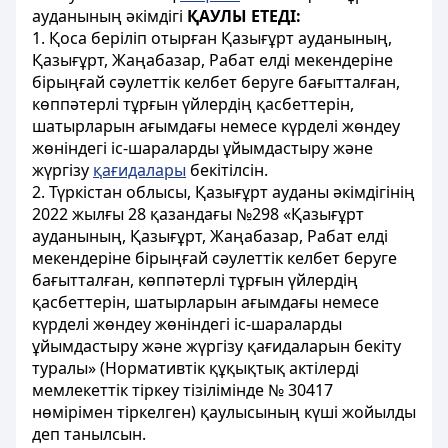
ауданының әкімдігі
ҚАУЛЫ ЕТЕДІ:
1. Қоса беріліп отырған Қазығұрт ауданының,
Қазығұрт, Жаңабазар, Рабат елді мекендеріне
бірыңғай сәулеттік келбет беруге бағытталған,
көппәтерлі тұрғын үйлердің қасбеттерін,
шатырларын ағымдағы немесе күрделі жөндеу
жөніндегі іс-шараларды ұйымдастыру және
жүргізу
қағидалары
бекітілсін.
2. Түркістан облысы, Қазығұрт ауданы әкімдігінің
2022 жылғы 28 қазандағы №298 «Қазығұрт
ауданының, Қазығұрт, Жаңабазар, Рабат елді
мекендеріне бірыңғай сәулеттік келбет беруге
бағытталған, көппәтерлі тұрғын үйлердің
қасбеттерін, шатырларын ағымдағы немесе
күрделі жөндеу жөніндегі іс-шараларды
ұйымдастыру және жүргізу қағидаларын бекіту
туралы» (Нормативтік құқықтық актілерді
мемлекеттік тіркеу тізілімінде № 30417
нөмірімен тіркелген) қаулысының күші жойылды
деп танылсын.