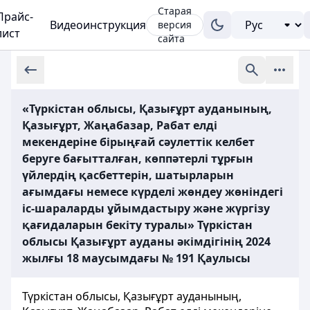
Старая
Прайс-
Видеоинструкция
версия
лист
сайта
«Түркістан облысы, Қазығұрт ауданының,
Қазығұрт, Жаңабазар, Рабат елді
мекендеріне бірыңғай сәулеттік келбет
беруге бағытталған, көппәтерлі тұрғын
үйлердің қасбеттерін, шатырларын
ағымдағы немесе күрделі жөндеу жөніндегі
іс-шараларды ұйымдастыру және жүргізу
қағидаларын бекіту туралы» Түркістан
облысы Қазығұрт ауданы әкiмдiгiнiң 2024
жылғы 18 маусымдағы № 191 Қаулысы
Түркістан облысы, Қазығұрт ауданының,