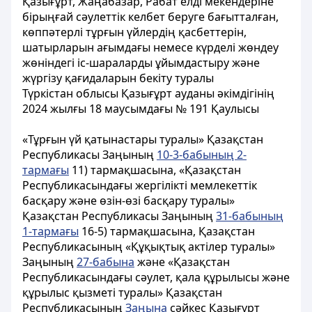
Қазығұрт, Жаңабазар, Рабат елді мекендеріне
бірыңғай сәулеттік келбет беруге бағытталған,
көппәтерлі тұрғын үйлердің қасбеттерін,
шатырларын ағымдағы немесе күрделі жөндеу
жөніндегі іс-шараларды ұйымдастыру және
жүргізу қағидаларын бекіту туралы
Түркістан облысы Қазығұрт ауданы әкiмдiгiнiң
2024 жылғы 18 маусымдағы № 191 Қаулысы
«Тұрғын үй қатынастары туралы» Қазақстан
Республикасы Заңының
10-3-бабының 2-
тармағы
11) тармақшасына, «Қазақстан
Республикасындағы жергілікті мемлекеттік
басқару және өзін-өзі басқару туралы»
Қазақстан Республикасы Заңының
31-бабының
1-тармағы
16-5) тармақшасына, Қазақстан
Республикасының «Құқықтық актілер туралы»
Заңының
27-бабына
және «Қазақстан
Республикасындағы сәулет, қала құрылысы және
құрылыс қызметі туралы» Қазақстан
Республикасының
Заңына
сәйкес Қазығұрт