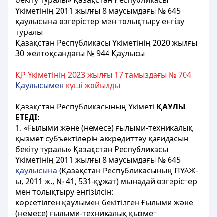
бекіту туралы» Қазақстан Республикасы
Үкіметінің 2011 жылғы 8 маусымдағы № 645
қаулысына өзгерістер мен толықтыру енгізу
туралы
Қазақстан Республикасы Үкіметінің 2020 жылғы
30 желтоқсандағы № 944 Қаулысы
ҚР Үкіметінің 2023 жылғы 17 тамыздағы № 704
Қаулысымен
күші жойылды
Қазақстан Республикасының Үкіметі
ҚАУЛЫ
ЕТЕДІ:
1. «Ғылыми және (немесе) ғылыми-техникалық
қызмет субъектілерін аккредиттеу қағидасын
бекіту туралы» Қазақстан Республикасы
Үкіметінің 2011 жылғы 8 маусымдағы № 645
қаулысына
(Қазақстан Республикасының ПҮАЖ-
ы, 2011 ж., № 41, 531-құжат) мынадай өзгерістер
мен толықтыру енгізілсін:
көрсетілген қаулымен бекітілген Ғылыми және
(немесе) ғылыми-техникалық қызмет