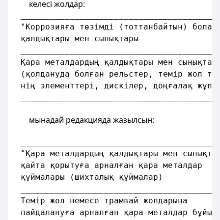
келесі жолдар:
 ________________________________________
 "Коррозияға төзімді (тоттанбайтын) болат
 қалдықтары мен сынықтары                
 ________________________________________
 Қара металдардың қалдықтары мен сынықтар
 (қолдануда болған рельстер, темір жол тө
 нің элементтері, дискілер, доңғалақ жұпт
 ________________________________________
мынадай редакцияда жазылсын:
 ________________________________________
 "Қара металдардың қалдықтары мен сынықта
 қайта қорытуға арналған қара металдар
 құймалары (шихталық құймалар)
 ________________________________________
 Темір жол немесе трамвай жолдарына      
 пайдалануға арналған қара металдар бұйым