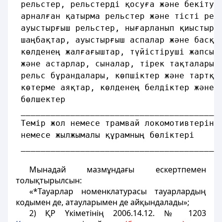
 рельстер, рельстерді қосуға және бекітуг
 арналған қатырма рельстер және тісті рел
 ауыстырғыш рельстер, нығарланып қиыстыра
 шаңбақтар, ауыстырғыш аспалар және басқа
 көлденең жалғағыштар, түйістіруші жапсыр
 және астарлар, сыналар, тірек тақталары,
 рельс бұрандалары, көпшіктер және тартқы
 көтерме аяқтар, көлденең белдіктер және 
 бөлшектер
 ________________________________________
 Темір жол немесе трамвай локомотивтеріні
 немесе жылжымалы құрамның бөліктері     
 ________________________________________
Мынадай мазмұндағы ескертпемен
толықтырылсын:
«*Тауарлар номенклатурасы тауарлардың
кодымен де, атауларымен де айқындалады»;
2) ҚР Үкіметінің 2006.14.12. № 1203