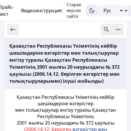
Старая
Прайс-
Видеоинструкция
версия
лист
сайта
Қазақстан Республикасы Үкіметінің кейбір
шешімдеріне өзгерістер мен толықтырулар
енгізу туралы Қазақстан Республикасы
Үкіметінің 2001 жылғы 20 наурыздағы № 372
қаулысы (2006.14.12. берілген өзгерістер мен
толықтыруларымен) (күші жойылды)
Қазақстан Республикасы Үкіметінің кейбір
шешімдеріне өзгерістер
мен толықтырулар енгізу туралы Қазақстан
Республикасы Үкіметінің
2001 жылғы 20 наурыздағы № 372 қаулысы
(2006.14.12. берілген
ө
згерістер мен