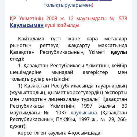
толы
қ
тыруларымен
)
ҚР Үкіметінің 2008 ж. 12 маусымдағы № 578
Қаулысымен
күші жойылды
Қайталама түсті және қара металдар
рыногын реттеуді жақсарту мақсатында
Қазақстан Республикасының Үкіметі
қаулы
етеді:
1. Қазақстан Республикасы Үкіметінің кейбір
шешімдеріне мынадай өзгерістер мен
толықтырулар енгізілсін:
1) Қазақстан Республикасында тауарлардың
(жұмыстардың, қызмет көрсетулердің) экспорты
мен импортын лицензиялау туралы" Қазақстан
Республикасы Үкіметінің 1997 жылғы 30
маусымдағы № 1037
қаулысына
(Қазақстан
Республикасының ПҮКЖ-ы, 1997 ж., № 29, 266-
құжат):
көрсетілген қаулыға 4-қосымшада: