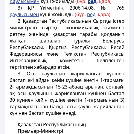
Қаулысымен
күші жойылды
(бұр.
ред
. қара)
3) ҚР Үкіметінің 2006.14.08. № 765
қаулысымен
күші жойылды
(бұр.
ред
. қара)
2. Қазақстан Республикасының Сыртқы істер
министрлігі сыртқы экономикалық қызметті
реттеу жөнінде қазақстан тарабы қолданып
жатқан шаралар туралы Беларусь
Республикасы, Қырғыз Республикасы, Ресей
Федерациясы және Тәжікстан Республикасы
Интеграциялық комитетін белгіленген
тәртіппен хабардар етсін.
3. Осы қаулының жарияланған күнінен
бастап екі айдан кейін күшіне енетін 1-тармағы
2-тармақшасының 15-23-абзацтарынан, сондай-
ақ осы қаулының жарияланған күнінен бастап
30 күннен кейін күшіне енетін 1-тармағының 3)
тармақшасынан басқа, осы қаулы жарияланған
күнінен бастап күшіне енеді.
Қазақстан Республикасының
Премьер-Министрі