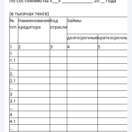
по состоянию на «___» _______________ 20 __ года
(в тысячах тенге)
№
Наименование
Код
Займы
п/п
кредитора
отрасли
долгосрочные
краткосрочные
1
2
3
4
5
1
1.1
...
2.
2.1
...
3
3.1
...
4
4.1
...