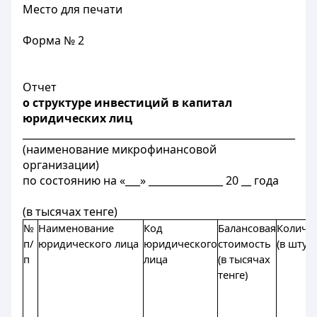
Место для печати
Форма № 2
Отчет
о структуре инвестиций в капитал
юридических лиц
_______________________________________________________
(наименование микрофинансовой
организации)
по состоянию на «___» _______________ 20 __ года
(в тысячах тенге)
№
Наименование
Код
Балансовая
Количе
п/
юридического лица
юридического
стоимость
(в штука
п
лица
(в тысячах
тенге)