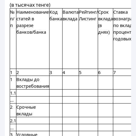
(в тысячах тенге)
№
Наименование
Код
Валюта
Рейтинг/
Срок
Ставка
п/
статей в
банка
вклада
Листинг
вклада
вознагра
п
разрезе
(в
по вкладу 
банков/банка
днях)
процента
годовых)
1
2
3
4
5
6
7
1
Вклады до
востребования
1.1
...
2
Срочные
вклады
2.1
...
3
Условные