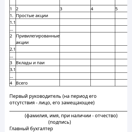
1
2
3
4
5
1.
Простые акции
1.1
…
2
Привилегированные
акции
2.1
…
3
Вклады и паи
3.1
…
4
Всего
Первый руководитель (на период его
отсутствия - лицо, его замещающее)
___________________________________________________________
(фамилия, имя, при наличии - отчество)
(подпись)
Главный бухгалтер