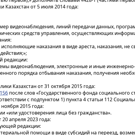
тью первой),» дополнить словами «428-1 (частями первой
и Казахстан от 5 июля 2014 года:
амер видеонаблюдения, линий передачи данных, програ
ехнических средств управления, осуществляющих инфор
ания:
, исполняющие наказания в виде ареста, наказания, не 
действия;»;
й редакции:
темы видеонаблюдения, электронные и иные инженерно-
ленного порядка отбывания наказания, получения нео
лики Казахстан от 31 октября 2015 года:
 156
после слов «Государственного фонда социального с
етствии с подпунктом 1) пункта 4 статьи 112 Социальн
 ноября 2015 года:
и «или удостоверения лица без гражданства».
 20 апреля 2023 года:
дующей редакции:
атериальной помощи в виде субсидий на переезд, возме