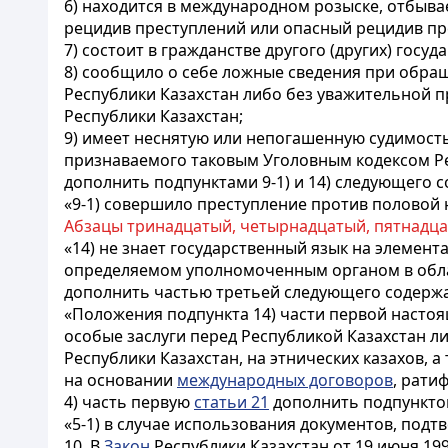
6) находится в международном розыске, отбыва
рецидив преступлений или опасный рецидив пр
7) состоит в гражданстве другого (других) госуда
8) сообщило о себе ложные сведения при обращ
Республики Казахстан либо без уважительной 
Республики Казахстан;
9) имеет неснятую или непогашенную судимость
признаваемого таковым Уголовным кодексом Ре
дополнить подпунктами 9-1) и 14) следующего 
«9-1) совершило преступление против половой
Абзацы тринадцатый, четырнадцатый, пятнадца
«14) не знает государственный язык на элемент
определяемом уполномоченным органом в облас
дополнить частью третьей следующего содерж
«Положения подпункта 14) части первой настоя
особые заслуги перед Республикой Казахстан 
Республики Казахстан, на этнических казахов,
на основании
международных договоров
, рати
4) часть первую
статьи 21
дополнить подпунктом
«5-1) в случае использования документов, под
10. В
Закон
Республики Казахстан от 19 июня 19