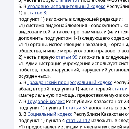
3) часть вторую
статьи 191
после слов «428 (час
5. В
Уголовно-исполнительный кодекс
Республик
1) в
статье 3
:
подпункт 1) изложить в следующей редакции:
«1) система видеонаблюдения - совокупность к
видеозаписей, а также программных и (или) т
дополнить подпунктом 1-1) следующего содерж
«1-1) органы, исполняющие наказания, - органы
общества, и иные меры уголовно-правового воз
2) часть первую
статьи 99
изложить в следующе
«1. Администрация учреждения использует сис
побегов, правонарушений, нарушений установ
осужденных.».
6. В
Гражданский процессуальный кодекс
Респуб
абзац второй подпункта 1) части первой
статьи
«материальную помощь, предоставляемую в соотв
7. В
Трудовой кодекс
Республики Казахстан от 23
подпункт 1) пункта 1
статьи 57
дополнить словам
8. В
Социальный кодекс
Республики Казахстан от
подпункт 1) пункта 4
статьи 112
изложить в сле
«1) предоставление лицам и членам их семей м