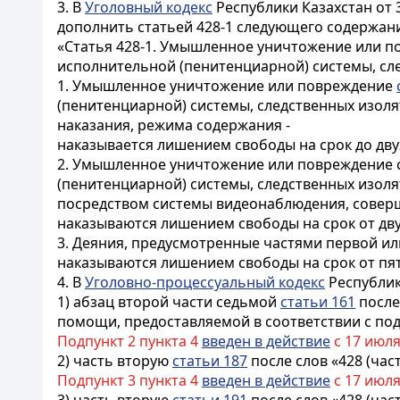
3. В
Уголовный кодекс
Республики Казахстан от 3
дополнить статьей 428-1 следующего содержан
«Статья 428-1. Умышленное уничтожение или п
исполнительной (пенитенциарной) системы, сл
1. Умышленное уничтожение или повреждение
(пенитенциарной) системы, следственных изол
наказания, режима содержания -
наказывается лишением свободы на срок до двух
2. Умышленное уничтожение или повреждение с
(пенитенциарной) системы, следственных изол
посредством системы видеонаблюдения, соверш
наказываются лишением свободы на срок от двух
3. Деяния, предусмотренные частями первой ил
наказываются лишением свободы на срок от пяти
4. В
Уголовно-процессуальный кодекс
Республики
1) абзац второй части седьмой
статьи 161
после
помощи, предоставляемой в соответствии с под
Подпункт 2 пункта 4
введен в действие
с 17 июля
2) часть вторую
статьи 187
после слов «428 (час
Подпункт 3 пункта 4
введен в действие
с 17 июля