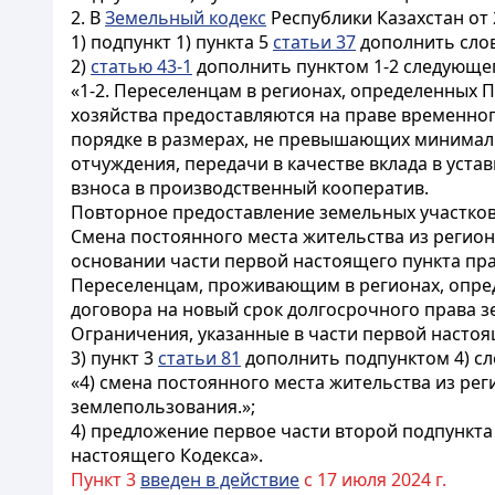
2. В
Земельный кодекс
Республики Казахстан от 
1) подпункт 1) пункта 5
статьи 37
дополнить слов
2)
статью 43-1
дополнить пунктом 1-2 следующе
«1-2. Переселенцам в регионах, определенных 
хозяйства предоставляются на праве временног
порядке в размерах, не превышающих минималь
отчуждения, передачи в качестве вклада в уста
взноса в производственный кооператив.
Повторное предоставление земельных участков 
Смена постоянного места жительства из регио
основании части первой настоящего пункта пр
Переселенцам, проживающим в регионах, опред
договора на новый срок долгосрочного права 
Ограничения, указанные в части первой настоя
3) пункт 3
статьи 81
дополнить подпунктом 4) с
«4) смена постоянного места жительства из ре
землепользования.»;
4) предложение первое части второй подпункта 
настоящего Кодекса».
Пункт 3
введен в действие
с 17 июля 2024 г.