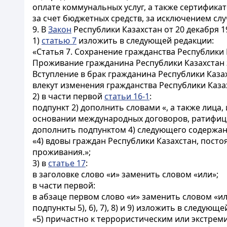
оплате коммунальных услуг, а также сертифик
за счет бюджетных средств, за исключением слу
9. В
Закон
Республики Казахстан от 20 декабря 1
1)
статью 7
изложить в следующей редакции:
«Статья 7. Сохранение гражданства Республики
Проживание гражданина Республики Казахстан з
Вступление в брак гражданина Республики Казах
влекут изменения гражданства Республики Казах
2) в части первой
статьи 16-1
:
подпункт 2) дополнить словами «, а также лиц
основании международных договоров, ратифиц
дополнить подпунктом 4) следующего содержан
«4) вдовы граждан Республики Казахстан, пост
проживания.»;
3) в
статье 17
:
в заголовке слово «и» заменить словом «или»;
в части первой:
в абзаце первом слово «и» заменить словом «ил
подпункты 5), 6), 7), 8) и 9) изложить в следующ
«5) причастно к террористическим или экстрем