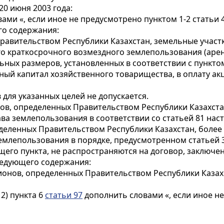
20 июня 2003 года:
ами «, если иное не предусмотрено пунктом 1-2
статьи 
го содержания:
Правительством Республики Казахстан, земельные участ
о краткосрочного возмездного землепользования (арен
ных размеров, установленных в соответствии с
пунктом
вный капитал хозяйственного товарищества, в оплату а
для указанных целей не допускается.
нов, определенных Правительством Республики Казахста
ава землепользования в соответствии со
статьей 81
наст
еленных Правительством Республики Казахстан, более п
землепользования в порядке, предусмотренном
статьей 
щего пункта, не распространяются на договор, заключен
ледующего содержания:
гионов, определенных Правительством Республики Казах
2) пункта 6
статьи 97
дополнить словами «, если иное не