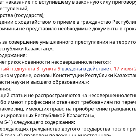
ет наказание по вступившему в законную силу приговору
еступлений;
рства (государств);
ении с ходатайством о приеме в гражданство Республик
причины не представило необходимые документы в срок
 за совершение умышленного преступления на территор
спублики Казахстан;»;
содержания:
 неприкосновенности несовершеннолетнего;»;
тый подпункта 3 пункта 9
введены в действие
с 17 июля 2
арном уровне, основы Конституции Республики Казахстан
ти науки и высшего образования.»;
ания:
щей статьи не распространяются на несовершеннолетни
либо имеют профессии и отвечают требованиям по пере
 а также лиц, имеющих право на приобретение гражданс
фицированных Республикой Казахстан.»;
 5-1) следующего содержания:
тверждающих гражданство другого государства после при
95 года «О правовом положении иностранцев»: