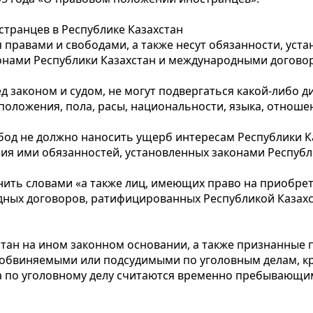
странцев в Республике Казахстан
 правами и свободами, а также несут обязанности, уста
конами Республики Казахстан и международными догов
д законом и судом, не могут подвергаться какой-либо
оложения, пола, расы, национальности, языка, отношен
бод не должно наносить ущерб интересам Республики К
ния ими обязанностей, установленных законами Республи
енить словами «а также лиц, имеющих право на приобре
ых договоров, ратифицированных Республикой Казахст
стан на ином законном основании, а также признанные 
бвиняемыми или подсудимыми по уголовным делам, кро
а по уголовному делу считаются временно пребывающими