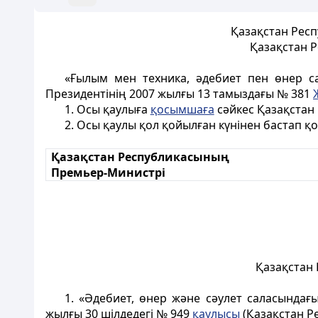
Қазақстан Респ
Қазақстан Р
«Ғылым мен техника, әдебиет пен өнер с
Президентінің 2007 жылғы 13 тамыздағы № 381
1. Осы қаулыға
қосымшаға
сәйкес Қазақстан 
2. Осы қаулы қол қойылған күнінен бастап қ
Қазақстан Республикасының
Премьер-Министрі
Қазақстан 
1. «Әдебиет, өнер және сәулет саласындағ
жылғы 30 шілдедегі № 949
қаулысы
(Қазақстан Ре