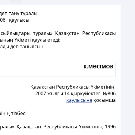
деп тану туралы
 806 қаулысы
 сыйлықтары туралы» Қазақстан Республикасы
ның Үкіметі қаулы етеді:
ылды деп танылсын.
К.МӘСІМОВ
Қазақстан Республикасы Үкіметінің
2007 жылғы 14 қыркүйектегі №806
қаулысына
қосымша
нің тізбесі
ралы» Қазақстан Республикасы Үкіметінің 1996