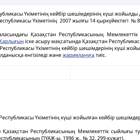
убликасы Үкіметінің кейбір шешімдерінің күші жойылды 
еспубликасы Үкіметінің 2007 жылғы 14 қыркүйектегі №
аласындағы Қазақстан Республикасының Мемлекеттік
Жарлығын
іске асыру мақсатында Қазақстан Республикасы
Республикасы Үкіметінің кейбір шешімдерінің күші жой
олданысқа енгізіледі және
жариялануға
тиіс.
Республикасы Үкіметінің күші жойылған кейбір шешімдері
ы Қазақстан Республикасының Мемлекеттік сыйлығы ту
спубликасының ПҮАЖ-ы, 1996 ж., № 32, 299-құжат).