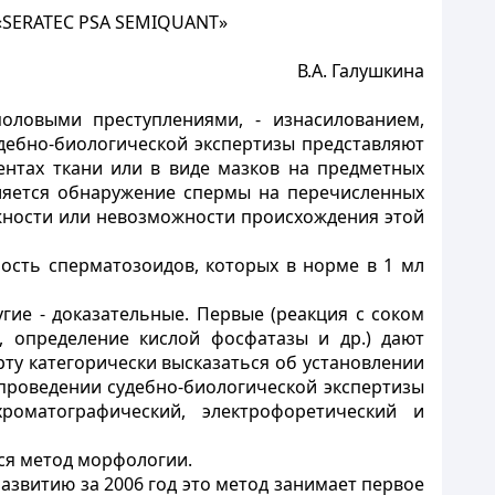
«SERATEC PSA SEMIQUANT»
В.А. Галушкина
оловыми преступлениями, - изнасилованием,
удебно-биологической экспертизы представляют
ентах ткани или в виде мазков на предметных
вляется обнаружение спермы на перечисленных
жности или невозможности происхождения этой
ость сперматозоидов, которых в норме в 1 мл
ие - доказательные. Первые (реакция с соком
, определение кислой фосфатазы и др.) дают
ту категорически высказаться об установлении
проведении судебно-биологической экспертизы
роматографический, электрофоретический и
ся метод морфологии.
звитию за 2006 год это метод занимает первое