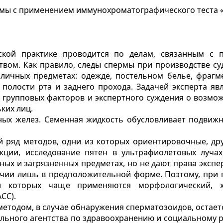
рмы с применением иммунохроматографического теста 
ской практике проводится по делам, связанным с п
твом. Как правило, следы спермы при производстве с
личных предметах: одежде, постельном белье, фрагм
 полости рта и заднего прохода. Задачей эксперта я
 групповых факторов и экспертного суждения о возмо
ких лиц.
чных желез. Семенная жидкость обусловливает подвижн
 ряд методов, одни из которых ориентировочные, друг
кции, исследование пятен в ультрафиолетовых лучах
ых и загрязненных предметах, но не дают права экспер
ичии лишь в предположительной форме. Поэтому, при 
и которых чаще применяются морфологический, х
СС).
тодом, в случае обнаружения сперматозоидов, остает
ьного агентства по здравоохранению и социальному ра