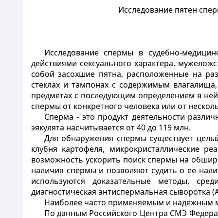
Исследование пятен спе
Исследование спермы в судебно-медицин
действиями сексуального характера, мужеложс
собой засохшие пятна, расположенные на раз
стеклах и тампонах с содержимым влагалища,
предметах с последующим определением в ней
спермы от конкретного человека или от несколь
Сперма - это продукт деятельности разли
эякулята насчитывается от 40 до 119 млн.
Для обнаружения спермы существует целый
клубня картофеля, микрокристаллические реа
возможность ускорить поиск спермы на обширн
наличия спермы и позволяют судить о ее нал
используются доказательные методы, сред
диагностическая антиспермальная сыворотка (А
Наиболее часто применяемым и надежным ме
По данным Российского Центра СМЭ Федерал