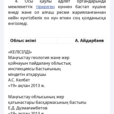
4. Осы қаулы әділет органдарында
мемлекеттік
тіркелген
күннен бастап күшіне
енеді және ол алғаш ресми жарияланғаннан
кейін күнтізбелік он күн өткен соң қолданысқа
енгізіледі.
Облыс әкімі
А. Айдарбаев
«КЕЛІСІЛДІ»
Маңғыстау геология және жер
қойнауын пайдалану облыстық
инспекциясы бастығының
міндетін атқарушы
А.С. Келбет
«19» ақпан 2013 ж.
Маңғыстау облысының жер
қатынастары басқармасының бастығы
Е.Д. Дүзмағамбетов
«19» ақпан 2013 ж.