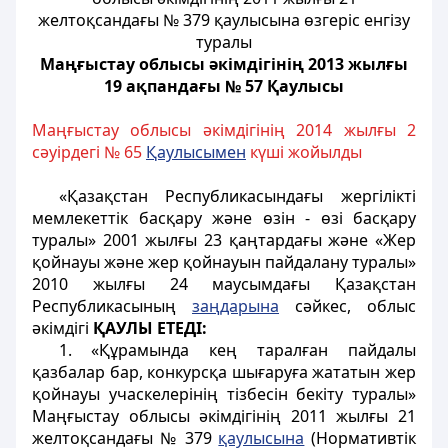
желтоқсандағы № 379 қаулысына өзгеріс енгізу
туралы
Маңғыстау облысы әкімдігінің 2013 жылғы
19 ақпандағы № 57 Қаулысы
Маңғыстау облысы әкімдігінің 2014 жылғы 2
сәуірдегі № 65
Қаулысымен
күші жойылды
«Қазақстан Республикасындағы жергілікті
мемлекеттік басқару және өзін - өзі басқару
туралы» 2001 жылғы 23 қаңтардағы және «Жер
қойнауы және жер қойнауын пайдалану туралы»
2010 жылғы 24 маусымдағы Қазақстан
Республикасының
заңдарына
сәйкес, облыс
әкімдігі
ҚАУЛЫ ЕТЕДІ:
1. «Құрамында кең таралған пайдалы
қазбалар бар, конкурсқа шығаруға жататын жер
қойнауы учаскелерінің тізбесін бекіту туралы»
Маңғыстау облысы әкімдігінің 2011 жылғы 21
желтоқсандағы № 379
қаулысына
(Нормативтік