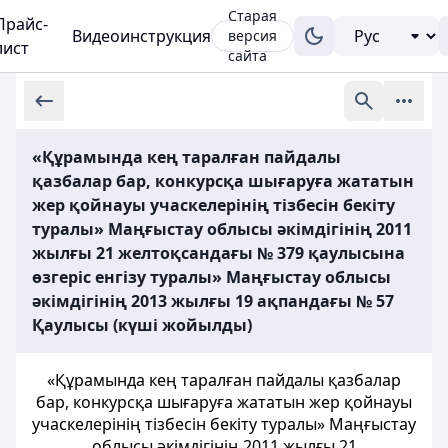
Старая
Прайс-
Видеоинструкция
версия
лист
сайта
«Құрамында кең таралған пайдалы
қазбалар бар, конкурсқа шығаруға жататын
жер қойнауы учаскелерінің тізбесін бекіту
туралы» Маңғыстау облысы әкімдігінің 2011
жылғы 21 желтоқсандағы № 379 қаулысына
өзгеріс енгізу туралы» Маңғыстау облысы
әкімдігінің 2013 жылғы 19 ақпандағы № 57
Қаулысы (күші жойылды)
«Құрамында кең таралған пайдалы қазбалар
бар, конкурсқа шығаруға жататын жер қойнауы
учаскелерінің тізбесін бекіту туралы» Маңғыстау
облысы әкімдігінің 2011 жылғы 21