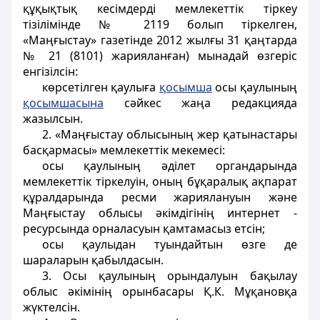
құқықтық кесімдерді мемлекеттік тіркеу
тізілімінде № 2119 болып тіркелген,
«Маңғыстау» газетінде 2012 жылғы 31 қаңтарда
№ 21 (8101) жарияланған) мынадай өзгеріс
енгізілсін:
көрсетілген қаулыға
қосымша
осы қаулының
қосымшасына
сәйкес жаңа редакцияда
жазылсын.
2. «Маңғыстау облысының жер қатынастары
басқармасы» мемлекеттік мекемесі:
осы қаулының әділет органдарында
мемлекеттік тіркелуін, оның бұқаралық ақпарат
құралдарында ресми жариялануын және
Маңғыстау облысы әкімдігінің интернет -
ресурсында орналасуын қамтамасыз етсін;
осы қаулыдан туындайтын өзге де
шараларын қабылдасын.
3. Осы қаулының орындалуын бақылау
облыс әкімінің орынбасары Қ.К. Мұқановқа
жүктелсін.