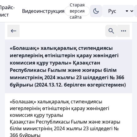
Старая
Прайс-
Видеоинструкция
версия
лист
сайта
«Болашақ» халықаралық стипендиясы
иегерлерінің өтініштерін қарау жөніндегі
комиссия құру туралы» Қазақстан
Республикасы Ғылым және жоғары білім
министрінің 2024 жылғы 23 шілдедегі № 366
бұйрығы (2024.13.12. берілген өзгерістермен)
«Болашақ» халықаралық стипендиясы
иегерлерінің өтініштерін қарау жөніндегі
комиссия құру туралы
Қазақстан Республикасы Ғылым және жоғары
білім министрінің 2024 жылғы 23 шілдедегі №
366 бұйрығы