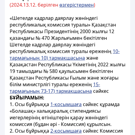
(202
4.
13.
12. берілген
өзгерістермен
)
«Шетелде кадрлар даярлау жөніндегі
республикалық комиссия туралы» Қазақстан
Республикасы Президентінің 2000 жылғы 12
қазандағы № 470 Жарлығымен бекітілген
Шетелде кадрлар даярлау жөніндегі
республикалық комиссия туралы ереженің
10-
тармағының 10) тармақшасына
және
Қазақастан Республикасы Үкіметінің 2022
жылғы
19 тамыздағы № 580 қаулысымен бекітілген
Қазақстан Республикасы Ғылым және жоғары
білім министрлігі туралы ереженің
15-
тармағының 73-17) тармақшасына
сәйкес
БҰЙЫРАМЫН:
1. Осы бұйрыққа
1-қосымшаға
сәйкес құрамда
«Болашақ» халықаралық стипендиясы
иегерлерінің өтініштерін қарау жөніндегі
комиссия (бұдан әрі - Комиссия) құрылсын.
2. Осы бұйрыққа
2-қосымшаға
сәйкес Комиссия