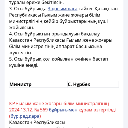
туралы ереже бекітілсін.
3. Осы бұйрыққа
3-қосымшаға
сәйкес Қазақстан
Республикасы Ғылым және жоғары білім
министрлігінің кейбір бұйрықтарының күші
жойылсын.
4. Осы бұйрықтың орындалуын бақылау
Қазақстан Республикасы Ғылым және жоғары
білім министрлігінің аппарат басшысына
жүктелсін.
5. Осы бұйрық қол қойылған күнінен бастап
күшіне енеді.
Министр
С. Нұрбек
ҚР Ғылым және жоғары білім министрлігінің
2024.13.12. № 569
бұйрығымен
құрам өзгертілді
(
бұр.ред.қара
)
Қазақстан Республикасы