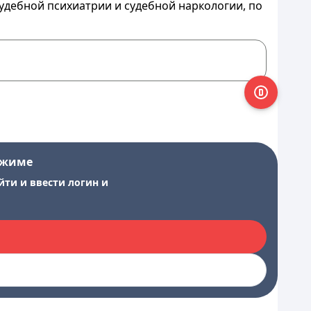
судебной психиатрии и судебной наркологии, по
ежиме
йти и ввести логин и