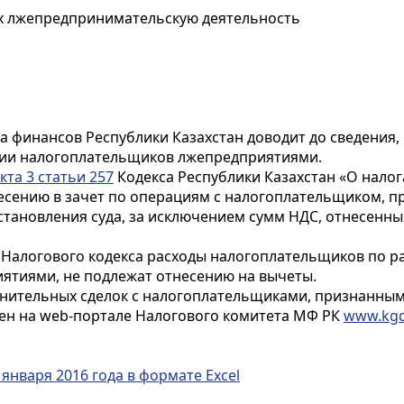
х лжепредпринимательскую деятельность
 финансов Республики Казахстан доводит до сведения,
нии налогоплательщиков лжепредприятиями.
кта 3 статьи 257
Кодекса Республики Казахстан «О налог
несению в зачет по операциям с налогоплательщиком,
становления суда, за исключением сумм НДС, отнесенных
Налогового кодекса расходы налогоплательщиков по раб
тиями, не подлежат отнесению на вычеты.
мнительных сделок с налогоплательщиками, признанны
ен на web-портале Налогового комитета МФ РК
www.kgd
января 2016 года в формате Excel