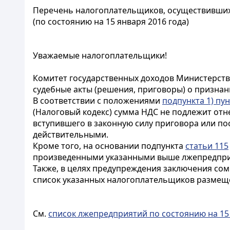
Перечень налогоплательщиков, осуществивши
(по состоянию на 15 января 2016 года)
Уважаемые налогоплательщики!
Комитет государственных доходов Министерства
судебные акты (решения, приговоры) о призна
В соответствии с положениями
подпункта 1) пун
(Налоговый кодекс) сумма НДС не подлежит от
вступившего в законную силу приговора или по
действительными.
Кроме того, на основании подпункта
статьи 115
произведенными указанными выше лжепредприя
Также, в целях предупреждения заключения со
список указанных налогоплательщиков размещ
См.
список лжепредприятий по состоянию на 15 