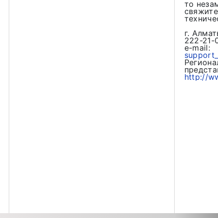
то неза
свяжите
техниче
г. Алмат
222-21-
e-mail:
support_
Региона
предста
http://w