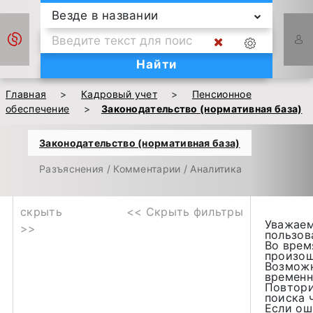
Везде в названии
Найти
Главная
>
Кадровый учет
>
Пенсионное
обеспечение
>
Законодательство (нормативная база)
Законодательство (нормативная база)
Разъяснения / Комментарии / Аналитика
скрыть
<< Скрыть фильтры
Уважае
>>
пользов
Во врем
произош
Возможн
временн
Повтори
поиска 
Если ош