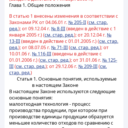
Глава 1. Общие положения
В статью 1 внесены изменения в соответствии с
Законами РК от 04.06.01 г.
№ 205-II
(
см. стар.
ред.
); от 09.12.04 г.
№ 8-III
(введен в действие с 1
января 2005 г.) (
см. стар. ред.
); от 20.12.04 г.
№
13-III
(введен в действие с 01.01.2005 г.) (
см. стар.
ред.
); от 08.07.05 г.
№ 71-III
(
см. стар. ред.
); от
10.01.06 г.
№ 116-III
(введены в действие с
01.01.2006 г.) (
см. стар. ред.
); от 31.01.06 г.
№ 125-
III
(
см. стар. ред.
); от 29.12.06 г.
№ 209-III
(
см.
стар. ред.
)
Статья 1.
Основные понятия, используемые
в настоящем Законе
В настоящем Законе используются следующие
основные понятия:
малоотходная технология - процесс
производства продукции, при котором при
производстве единицы продукции образуется
меньшее количество отходов по сравнению с