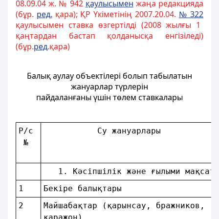
08.09.04 ж. № 942
қаулысымен
жаңа редакцияда
(бұр.
ред.
қара); ҚР Үкіметінің 2007.20.04.
№ 322
қаулысымен ставка өзгертілді (2008 жылғы 1
қаңтардан бастап қолданысқа енгізіледі)
(бұр.
ред
.қара)
Балық аулау объектілерi болып табылатын
жануарлар түрлерiн
пайдаланғаны үшiн төлем ставкалары
P/c
           Су жануарлары           
 № 
   1. Кәсіпшілік және ғылыми мақсат
1  
Бекiре балықтары                   
2  
Майшабақтар (қарынсау, бражников,  
қаражон)                           