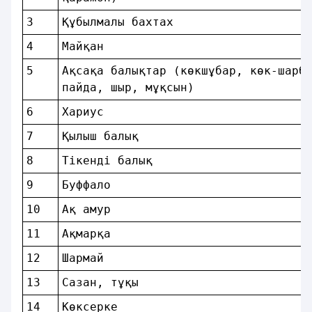
3  
Құбылмалы бахтах                   
4  
Майқан                             
5  
Ақсақа балықтар (көкшұбар, көк-шарб
пайда, шыр, мұқсын)                
6  
Хариус                             
7  
Қылыш балық                        
8  
Тікендi балық                      
9  
Буффало                            
10 
Ақ амур                            
11 
Ақмарқа                            
12 
Шармай                             
13 
Сазан, тұқы                        
14 
Көксерке                           