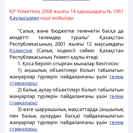
ҚР Үкіметінің 2008 жылғы 14 қарашадағы № 1061
Қ
аулысымен
күші жойылды
"Салық және бюджетке төленетiн басқа да
мiндеттi төлемдер туралы" Қазақстан
Республикасының 2001 жылғы 12 маусымдағы
Кодексiне
(Салық кодексi) сәйкес Қазақстан
Республикасының Үкіметі қаулы етеді:
1. Қоса берiлiп отырған мыналар бекітілсiн:
1) аңшылық объектiлерi болып табылатын
жануарлар түрлерiн пайдаланғаны үшiн
төлем
ставкалары
;
2) балық аулау объектiлерi болып табылатын
жануарлар түрлерiн пайдаланғаны үшiн
төлем
ставкалары
;
3) өзге шаруашылық мақсаттарда (аңшылық
пен балық аулаудан басқа) пайдаланылатын
жануарлар түрлерiн пайдаланғаны үшiн
төлем
ставкалары.