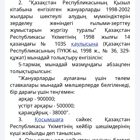
2. "Қазақстан Республикасының Қызыл
кiтабына енгiзiлген жануарларды 1998-2002
жылдары шектеулi алудың мүмкiндiктерiн
зерделеу жөніндегі ғылыми-зерттеу
жұмыстарын жүргiзу туралы" Қазақстан
Республикасы Үкіметінің 1998 жылғы 14
қазандағы № 1035
қаулысына
(Қазақстан
Республикасының ПҮКЖ-ы, 1998 ж., № 36, 329-
құжат) мынадай толықтыру енгізiлсiн:
5-тармақ мынадай мазмұндағы абзацпен
толықтырылсын:
"Жануарларды аулағаны үшiн төлем
ставкалары мынадай мөлшерлерде белгiленедi,
бiр дарағы үшiн теңгемен:
арқар - 900000;
үстiрт арқары - 500000;
қарақұйрық - 38000".
3.
Қосымшаға
сәйкес Қазақстан
Республикасы Үкіметінiң кейбір шешiмдерiнiң
күшi жойылды деп танылсын.