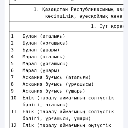
        1. Қазақстан Республикасының азам
            кәсiпшілік, әуесқойлық және с
                            1. Сүт қорект
1  
Бұлан (аталығы)                     
2  
Бұлан (ұрғашысы)                    
3  
Бұлан (ұшары)                       
4  
Марал (аталығы)                     
5  
Марал (ұрғашысы)                    
6  
Марал (ұшары)                       
7  
Аскания бұғысы (аталығы)            
8  
Аскания бұғысы (ұрғашысы)           
9  
Аскания бұғысы (ұшары)              
10 
Елiк (таралу аймағының солтүстiк    
бөлiгi, аталығы)                    
11 
Елiк (таралу аймағының солтүстiк    
бөлiгi, ұрғашысы, ұшары)            
12 
Елiк (таралу аймағының оңтүстiк     