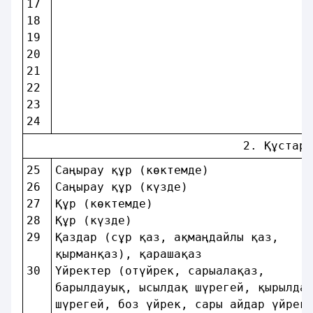
17 
18 
19 
20 
21 
22 
23 
24 
                               2. Құстар 
25 
Саңырау құр (көктемде)              
26 
Саңырау құр (күзде)                 
27 
Құр (көктемде)                      
28 
Құр (күзде)                         
29 
Қаздар (сұр қаз, ақмаңдайлы қаз,    
қырманқаз), қарашақаз               
30 
Үйректер (отүйрек, сарыалақаз,      
барылдауық, ысылдақ шүрегей, қырылда
шүрегей, боз үйрек, сары айдар үйрек