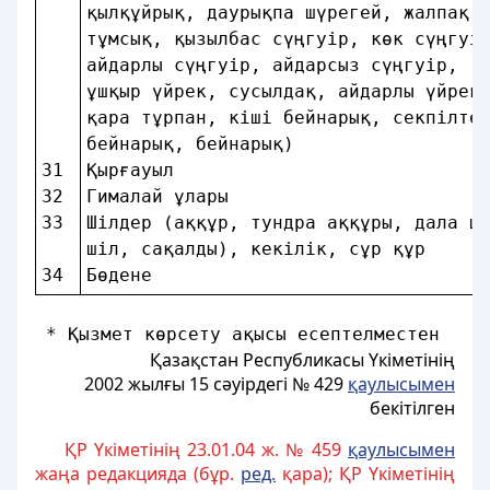
қылқұйрық, даурықпа шүрегей, жалпақ 
тұмсық, қызылбас сүңгуір, көк сүңгуі
айдарлы сүңгуір, айдарсыз сүңгуiр,  
ұшқыр үйрек, сусылдақ, айдарлы үйрек
қара тұрпан, кiшi бейнарық, секпiлте
бейнарық, бейнарық)                 
31 
Қырғауыл                            
32 
Гималай ұлары                       
33 
Шiлдер (аққұр, тундра аққұры, дала ш
шiл, сақалды), кекiлiк, сұр құр     
34 
Бөдене                              
 * Қызмет көрсету ақысы есептелместен
Қазақстан Республикасы Үкіметінiң
2002 жылғы 15 сәуірдегі № 429
қаулысымен
бекітілген
ҚР Үкіметінің 23.01.04 ж. № 459
қаулысымен
жаңа редакцияда (бұр.
ред.
қара); ҚР Үкіметінің