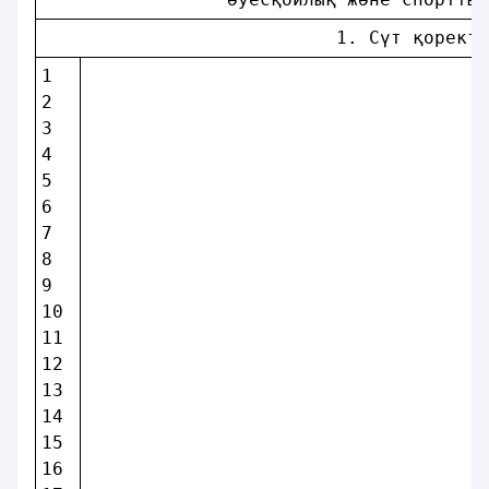
                           1. Сүт қоректi
1  
2  
3  
4  
5  
6  
7  
8  
9  
10 
11 
12 
13 
14 
15 
16 