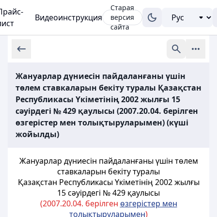
Старая
Прайс-
Видеоинструкция
версия
лист
сайта
Жануарлар дүниесін пайдаланғаны үшін
төлем ставкаларын бекіту туралы Қазақстан
Республикасы Үкіметінің 2002 жылғы 15
сәуірдегі № 429 қаулысы (2007.20.04. берілген
өзгерістер мен толықтыруларымен) (күші
жойылды)
Жануарлар дүниесiн пайдаланғаны үшiн төлем
ставкаларын бекіту туралы
Қазақстан Республикасы Үкіметінің 2002 жылғы
15 сәуірдегі № 429 қаулысы
(2007.20.04. берілген
ө
згерістер мен
толы
қ
тыруларымен
)