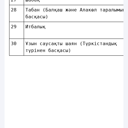
28 
Табан (Балқаш және Алакөл таралымын
басқасы)                           
29 
Итбалық                            
30 
Ұзын саусақты шаян (Түркiстандық   
түрiнен басқасы)                   