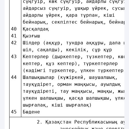
сүңгуiр, көк сүңгуiр, айдарлы сүңгуi
айдарсыз сүңгуiр, ұшқыр үйрек, сусыл
айдарлы үйрек, қара тұрпан, кiшi    
бейнарық, секпiлтес бейнарық, бейнар
40 
Қасқалдақ                           
41 
Қызғыш                              
42 
Шiлдер (аққұр, тундра аққұры, дала ш
шiл, сақалды), кекiлiк, сұр құр     
43 
Кептерлер (дыркептер, түзкептер, көк
кептер, құз кептер), түркептерлер   
(кәдiмгi түркептер, үлкен түркептер)
44 
Шалшықшылар (күжiркей, шаушалшық,   
тауқұдiрет, орман маңқысы, ауылдық  
тауқұдiретi, тау маңқысы, маңқы, жыл
үлкен шалшықшы, қасқа шалшықшы, үлке
шырғалақ, кiшi шырғалақ)            
45 
Бөдене                              
         2. Қазақстан Республикасының аум
                 әуесқойлық және спорттық