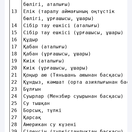
бөлiгi, аталығы)                    
13 
Елiк (таралу аймағының оңтүстiк     
бөлiгi, ұрғашысы, ұшары)            
14 
Сiбiр тау ешкiсi (аталығы)          
15 
Сiбiр тау ешкiсi (ұрғашысы, ұшары)  
16 
Құдыр                               
17 
Қабан (аталығы)                     
18 
Қабан (ұрғашысы, ұшары)             
19 
Киiк (аталығы)                      
20 
Киiк (ұрғашысы, ұшары)              
21 
Қоңыр аю (Тяньшань аюынан басқасы)  
22 
Құндыз, кәмшат (орта азиялығынан бас
23 
Бұлғын                              
24 
Суырлар (Мензбир суырынан басқасы)  
25 
Су тышқан                           
26 
Борсық, түлкi                       
27 
Қарсақ                              
28 
Американ су күзенi                  
29 
Сiлеусiн (түркiстандықтан басқасы)  