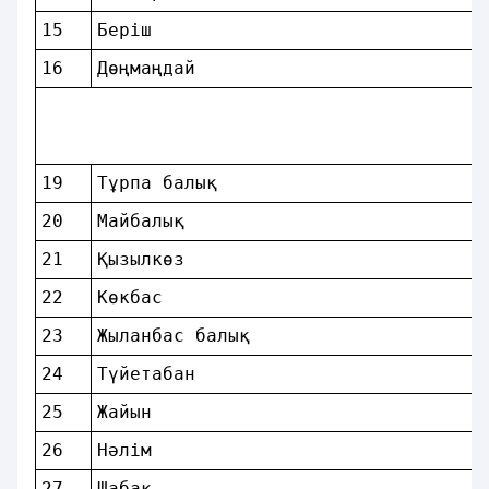
15 
Берiш                              
16 
Дөңмаңдай                          
19 
Тұрпа балық                        
20 
Майбалық                           
21 
Қызылкөз                           
22 
Көкбас                             
23 
Жыланбас балық                     
24 
Түйетабан                          
25 
Жайын                              
26 
Нәлiм                              
27 
Шабақ                              