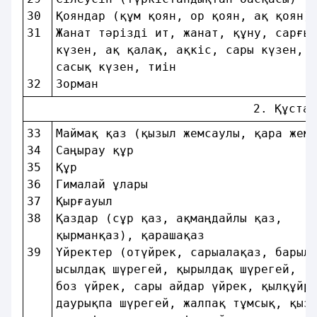
30 
Қояндар (құм қоян, ор қоян, ақ қоян)
31 
Жанат тәрiздi ит, жанат, құну, сарғы
күзен, ақ қалақ, ақкiс, сары күзен, 
сасық күзен, тиiн                   
32 
Зорман                              
                                2. Құстар
33 
Маймақ қаз (қызыл жемсаулы, қара жем
34 
Саңырау құр                         
35 
Құр                                 
36 
Гималай ұлары                       
37 
Қырғауыл                            
38 
Қаздар (сұр қаз, ақмаңдайлы қаз,    
қырманқаз), қарашақаз               
39 
Yйректер (отүйрек, сарыалақаз, барыл
ысылдақ шүрегей, қырылдақ шүрегей,  
боз үйрек, сары айдар үйрек, қылқұйр
даурықпа шүрегей, жалпақ тұмсық, қыз